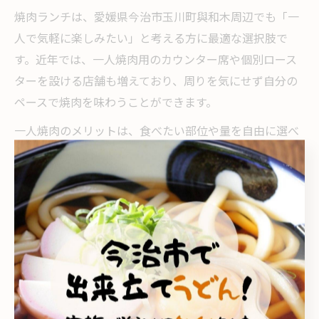
焼肉ランチは、愛媛県今治市玉川町與和木周辺でも「一
人で気軽に楽しみたい」と考える方に最適な選択肢で
す。近年では、一人焼肉用のカウンター席や個別ロース
ターを設ける店舗も増えており、周りを気にせず自分の
ペースで焼肉を味わうことができます。
一人焼肉のメリットは、食べたい部位や量を自由に選べ
る点や、静かなランチタイムを過ごせることです。例え
ば、ランチメニューの中でもセットや定食形式が充実し
ている店舗なら、注文も簡単で一人でも安心して利用で
きます。
初めて一人焼肉に挑戦する場合は、事前に「今治 1人 焼
肉」などで検索し、口コミやレビューを参考にしてみま
しょう。また、混雑しやすい時間帯を避けることで、よ
りリラックスした雰囲気で焼肉ランチを楽しめます。