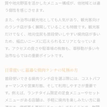
質や地元野菜を活かしたメニュー構成が、他地域とは違
一人でも入りやすい焼肉ランチの魅力
う個性を感じさせます。
家族連れに優しい焼肉ランチの選び方
また、今治市は観光地としても人気があり、観光客向け
今治市で安心できるランチ焼肉の特徴
のランチ店が多く展開していることも特徴です。観光客
焼肉ランチで叶う気軽な一人時間の過ごし
だけでなく、地元住民も普段使いしやすい焼肉店が多い
方
ため、幅広いニーズに応えられるエリアとなっていま
家族で楽しむ焼肉ランチのポイント紹介
す。アクセスの良さや駐車場の有無も、車移動が多い今
口コミを参考にランチ満足度アップ
治市ならではの重要ポイントです。
焼肉ランチ選びに役立つ口コミの見方
日常使いに最適な焼肉ランチの見極め方
今治市の口コミ高評価焼肉ランチを調査
普段使いできる焼肉ランチ店を選ぶ際には、コストパフ
レビュー活用で失敗しないランチ選び
ォーマンスや営業形態、そして利用しやすさが重要で
焼肉ランチの満足度を左右する口コミ分析
す。例えば、ランチタイム限定の定食メニューやセット
実体験レビューから学ぶランチ店選び
メニューがある店舗は、手軽に焼肉を楽しみたい方に最
駐車場や個室も重視した昼の過ごし方