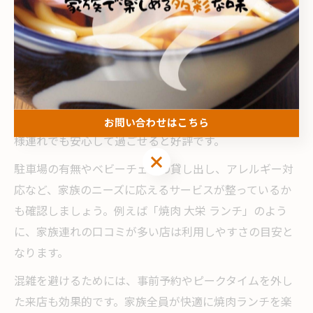
家族連れに優しい焼肉ランチの選び方
家族で焼肉ランチに出かける際は、店内の広さや座席の
タイプ、子ども向けメニューの有無など、複数のポイン
トをチェックすることが重要です。愛媛県今治市玉川町
與和木周辺でも、座敷や半個室がある店舗は小さなお子
お問い合わせはこちら
様連れでも安心して過ごせると好評です。
お問い合わせはこちら
駐車場の有無やベビーチェアの貸し出し、アレルギー対
応など、家族のニーズに応えるサービスが整っているか
も確認しましょう。例えば「焼肉 大栄 ランチ」のよう
に、家族連れの口コミが多い店は利用しやすさの目安と
なります。
混雑を避けるためには、事前予約やピークタイムを外し
た来店も効果的です。家族全員が快適に焼肉ランチを楽