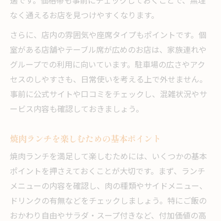
適です。価格帯も事前にチェックしておくことで、無理
駐車場完備の焼肉ランチ店で便利な昼食
なく通えるお店を見つけやすくなります。
個室がある焼肉ランチでゆったり昼休み
さらに、店内の雰囲気や座席タイプもポイントです。個
駐車場と個室の両方が魅力のランチ体験
室がある店舗やテーブル席が広めのお店は、家族連れや
家族向け焼肉ランチは個室と駐車場が決め
グループでの利用に向いています。駐車場の広さやアク
手
セスのしやすさも、日常使いを考える上で外せません。
焼肉ランチで落ち着ける個室の活用法
事前に公式サイトや口コミをチェックし、混雑状況やサ
土日営業に便利な焼肉ランチ候補とは
ービス内容も確認しておきましょう。
土日も楽しめる焼肉ランチの選び方
焼肉ランチを楽しむための基本ポイント
週末営業の焼肉ランチで過ごす特別な昼
焼肉ランチを満足して楽しむためには、いくつかの基本
休日でも安心な焼肉ランチスポット特集
ポイントを押さえておくことが大切です。まず、ランチ
土日ランチ利用に便利な焼肉店の特徴
メニューの内容を確認し、肉の種類やサイドメニュー、
週末の焼肉ランチで満足度を高めるコツ
ドリンクの有無などをチェックしましょう。特にご飯の
おかわり自由やサラダ・スープ付きなど、付加価値の高