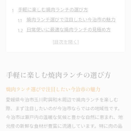
手軽に楽しむ焼肉ランチの選び方
焼肉ランチ選びで注目したい今治市の魅力
日常使いに最適な焼肉ランチの見極め方
焼肉ランチを楽しむための基本ポイント
今治市で人気の焼肉ランチ傾向をチェック
口コミ活用で満足度高い焼肉ランチ選び
玉川町與和木から通いやすいランチ体験
手軽に楽しむ焼肉ランチの選び方
玉川町與和木発ランチ焼肉のアクセス術
焼肉ランチ選びで注目したい今治市の魅力
通いやすい焼肉ランチの条件とは何か
移動しやすいランチスポットの選び方
愛媛県今治市玉川町與和木周辺で焼肉ランチを楽しむ
際、まず注目したいのが今治市ならではの地域性です。
焼肉ランチを快適に味わうための工夫
今治市は瀬戸内の温暖な気候と豊かな自然に恵まれ、地
家族利用に便利な焼肉ランチ店の特徴
元産の新鮮な食材が豊富に流通しています。特に肉の品
家族や一人でも安心の今治焼肉事情