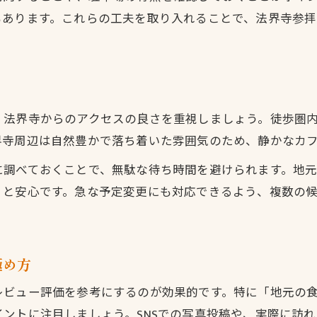
失敗しないランチ選びのチェックポイント
もあります。これらの工夫を取り入れることで、法界寺参
口コミで評判の良いランチスポットを知る
安心して利用できるランチ店の特徴
混雑を避けるためのランチタイミング
法界寺周辺で外れのないランチ探し術
法界寺からのアクセスの良さを重視しましょう。徒歩圏内
移動中に見つけたい満足度高いランチ場所
界寺周辺は自然豊かで落ち着いた雰囲気のため、静かなカ
移動の合間に立ち寄れるランチの選び方
に調べておくことで、無駄な待ち時間を避けられます。地
ドライブ途中で楽しむランチのポイント
くと安心です。急な予定変更にも対応できるよう、複数の
スムーズな移動を叶えるランチスポット
休憩に最適なランチ場所の見つけ方
車移動でも便利なランチ店の特徴
極め方
時間帯やアクセスで選ぶランチのヒント
レビュー評価を参考にするのが効果的です。特に「地元の
ランチの時間帯別おすすめの選び方
ントに注目しましょう。SNSでの写真投稿や、実際に訪