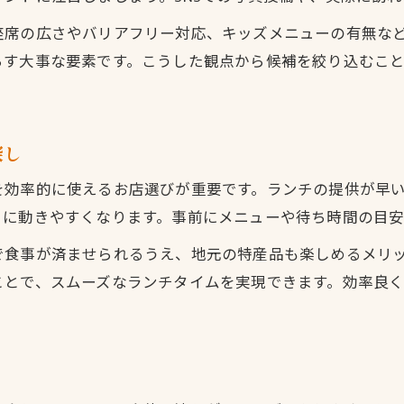
アクセス抜群のランチ店活用術
座席の広さやバリアフリー対応、キッズメニューの有無な
混雑を避けやすいランチ時間の選定
らす大事な要素です。こうした観点から候補を絞り込むこ
効率よく入れるランチスポット探し
移動負担を減らすランチのアクセス条件
ご当地食材を楽しめる法界寺周辺の昼食事情
探し
法界寺周辺で味わうご当地ランチの魅力
を効率的に使えるお店選びが重要です。ランチの提供が早
旬の地元食材が光るランチスポット
りに動きやすくなります。事前にメニューや待ち時間の目安
地域限定の味を楽しむランチの選び方
お問い合わせはこちら
お問い合わせはこちら
で食事が済ませられるうえ、地元の特産品も楽しめるメリ
新鮮な食材を使ったランチのおすすめ
ことで、スムーズなランチタイムを実現できます。効率良
地元ならではのランチ事情を知る