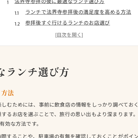
法界寺参拝の後に最適なランチ選び方
ランチで法界寺参拝後の満足度を高める方法
参拝後すぐ行けるランチのお店選び
法界寺周辺で外さないランチ候補の見極め方
時間を有効活用できるランチスポット探し
参拝の流れを崩さないランチの取り方
玉川町で味わう地元グルメの昼食体験
なランチ選び方
地元グルメを堪能できるランチの魅力
玉川町らしさが光るランチでの食体験
る方法
旬の食材を活かしたランチの味わい方
楽しむためには、事前に飲食店の情報をしっかり調べてお
地域の味に触れるランチおすすめポイント
供するお店を選ぶことで、旅行の思い出もより深まります
地元食材を使ったランチの楽しみ方
も有効な方法です。
法界寺周辺で失敗しないランチスポット案内
訪問することや、駐車場の有無を確認しておくことがポイ