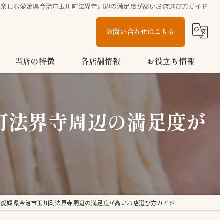
を楽しむ愛媛県今治市玉川町法界寺周辺の満足度が高いお店選び方ガイド
お問い合わせはこちら
当店の特徴
各店舗情報
お役立ち情報
多度津町のうどん
こがね製麺所 今治鳥生店
ブログ
町法界寺周辺の満足度が
家族
こがね製麺所 今治ハローズ中寺店
コラム
テイクアウト
こがね製麺所 多度津店
ランチ
お子様メニュー
む愛媛県今治市玉川町法界寺周辺の満足度が高いお店選び方ガイド