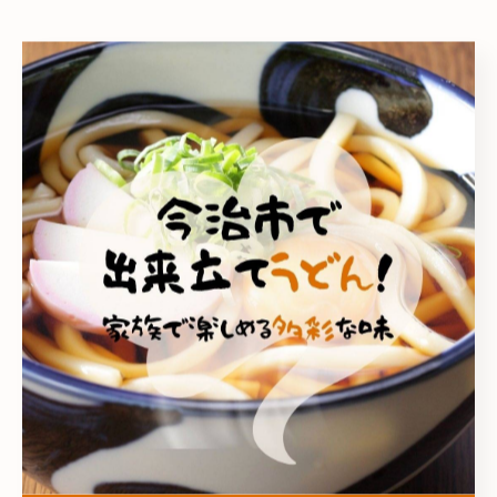
こがね製麺所 今治鳥生店
こがね製麺所 今治ハローズ中寺店
家族
テイクアウト
ランチ
お子様メニュー
< 前のページ
一覧に戻る
次のページ >
カテゴリー
Categories
全てのカテゴリー
こがね製麺所 今治鳥生店
こがね製麺所 今治ハローズ中寺店
こがね製麺所 多度津店