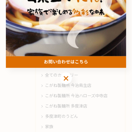
#安価
#高評価
#ランチ
#おしゃれ
#今治市
#天ぷら
#温玉ぶっかけ
カテゴリー
Categories
お問い合わせはこちら
全てのカテゴリー
お問い合わせはこちら
こがね製麺所 今治鳥生店
こがね製麺所 今治ハローズ中寺店
こがね製麺所 多度津店
多度津町のうどん
家族