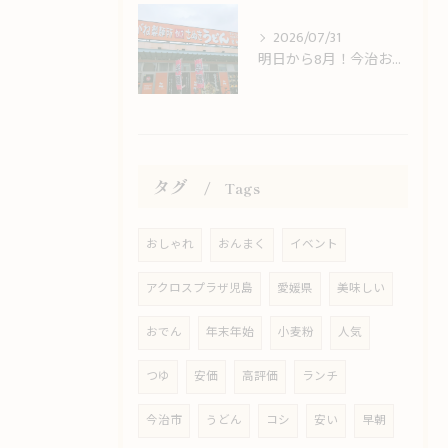
2026/07/31
明日から8月！今治おんまく＆8月限定LINEクーポンスタートのお知らせ
タグ
Tags
おしゃれ
おんまく
イベント
アクロスプラザ児島
愛媛県
美味しい
おでん
年末年始
小麦粉
人気
つゆ
安価
高評価
ランチ
今治市
うどん
コシ
安い
早朝