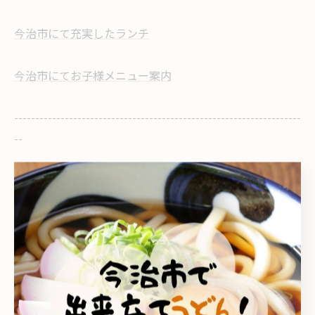
今治市にて充実したランチ
今治市にてお子様メニュー案内
--------------------------------------------------------------------
--
こがね製麺所 今治鳥生店
こがね製麺所 今治ハローズ中寺店
家族
テイクアウト
ランチ
お子様メニュー
< 前のページ
一覧に戻る
次のページ >
関連タグ