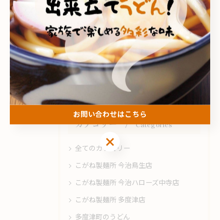
< 前のページ
一覧に戻る
次のページ >
関連タグ
#愛媛県
#ランチ
#今治市
#安い
お問い合わせはこちら
カテゴリー
Categories
お問い合わせはこちら
全てのカテゴリー
こがね製麺所 今治鳥生店
こがね製麺所 今治ハローズ中寺店
こがね製麺所 多度津店
多度津町のうどん