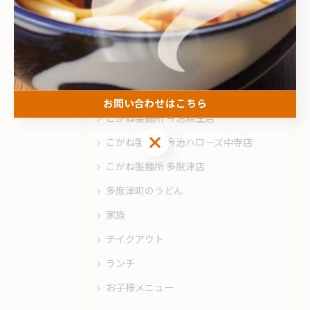
カテゴリー
Categories
全てのカテゴリー
お問い合わせはこちら
こがね製麺所 今治鳥生店
お問い合わせはこちら
こがね製麺所 今治ハローズ中寺店
こがね製麺所 多度津店
多度津町のうどん
家族
テイクアウト
ランチ
お子様メニュー