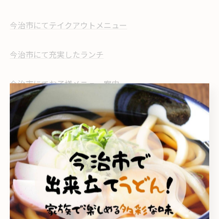
今治市にてテイクアウトメニュー
今治市にて充実したランチ
今治市にてお子様メニュー案内
--------------------------------------------------------------------
--
こがね製麺所 今治鳥生店
こがね製麺所 今治ハローズ中寺店
家族
テイクアウト
ランチ
お子様メニュー
< 前のページ
一覧に戻る
次のページ >