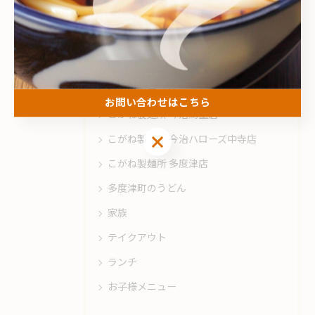
カテゴリー
Categories
全てのカテゴリー
お問い合わせはこちら
こがね製麺所 今治鳥生店
お問い合わせはこちら
こがね製麺所 今治ハローズ中寺店
こがね製麺所 多度津店
多度津町のうどん
家族
テイクアウト
ランチ
お子様メニュー