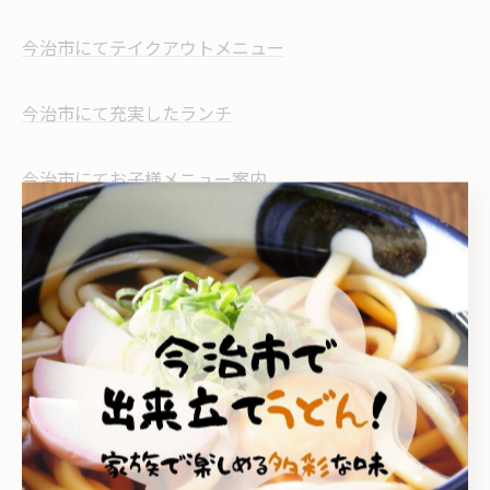
今治市にてテイクアウトメニュー
今治市にて充実したランチ
今治市にてお子様メニュー案内
--------------------------------------------------------------------
--
こがね製麺所 今治鳥生店
こがね製麺所 今治ハローズ中寺店
家族
テイクアウト
ランチ
お子様メニュー
< 前のページ
一覧に戻る
次のページ >