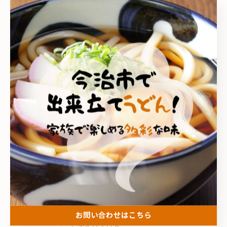
< 前のページ
一覧に戻る
次のページ >
カテゴリー
Categories
全てのカテゴリー
こがね製麺所 今治鳥生店
こがね製麺所 今治ハローズ中寺店
こがね製麺所 多度津店
多度津町のうどん
家族
お問い合わせはこちら
テイクアウト