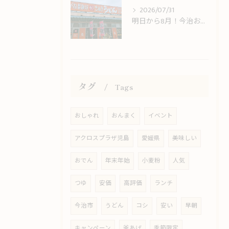
2026/07/31
明日から8月！今治おんまく＆8月限定LINEクーポンスタートのお知らせ
タグ
Tags
おしゃれ
おんまく
イベント
アクロスプラザ児島
愛媛県
美味しい
おでん
年末年始
小麦粉
人気
つゆ
安価
高評価
ランチ
今治市
うどん
コシ
安い
早朝
キャンペーン
釜あげ
季節限定