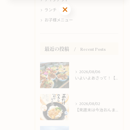
お問い合わせはこちら
ランチ
お子様メニュー
最近の投稿
Recent Posts
2026/08/06
いよいよあさって！【今治おんまく】＆しまなみ海道観光のお客様をお出迎え！
2026/08/02
【来週末は今治おんまく！】猛暑の休日ランチは冷やしうどんでサッパリと