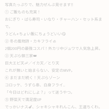
写真たっぷりで、魅力ぜんぶ見せます‼️
① ご飯ものも充実！
おにぎり・ばら寿司・いなり・チャーハン・セット系ま
で。
うどん+ちょい飯にちょうどいい😋
② 冬の風物詩・カキフライ🦪
2個200円の最強コスパ！外カリ中ジュワで人気急上昇。
③ 天ぷら御三家👑
巨大エビ天🦐／イカ天／とり天
これが無いと始まらない、安定のMVP。
④ まだまだ続く！天ぷらゾーン
コロッケ、うずら串、白身フライ…
「今日はどれにしよ？」って迷うやつ。
⑤ 野菜天で満足度UP
でっかいナス🍆、シャキシャキれんこん、王道ちくわ。