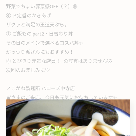
野菜でちょい罪悪感OFF（？）😆
⑥ ド定番のかきあげ
ザクッと満足の王道天ぷら。
⑦ ご飯もの part2・日替わり丼
その日のメインで選べるコスパ丼✨
がっつり派さんにもおすすめ！
⑧ とびきり元気な店員！…の写真はありません🤣
次回のお楽しみに♡
📍こがね製麺所 ハローズ中寺店
皆さまのご来店、今日も元気にお待ちしています✨
#冬メニュー
#おでんの季節
#おでんといえば