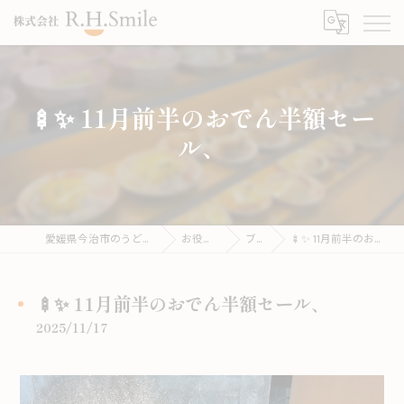
🍢✨ 11月前半のおでん半額セー
ル、
愛媛県今治市のうどんならこがね製麺所
お役立ち情報
ブログ
🍢✨ 11月前半のおでん半額セール、
🍢✨ 11月前半のおでん半額セール、
2025/11/17