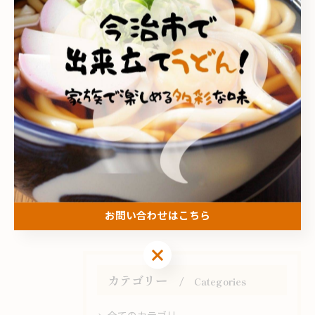
#天ぷら盛り
#うどんと天ぷら
#うどん屋の天ぷら
#セルフうどん店
#こがねの天ぷら
< 前のページ
一覧に戻る
次のページ >
お問い合わせはこちら
お問い合わせはこちら
カテゴリー
Categories