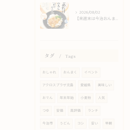
2026/08/02
【来週末は今治おんまく！】猛暑の休日ランチは冷やしうどんでサッパリと
タグ
Tags
おしゃれ
おんまく
イベント
アクロスプラザ児島
愛媛県
美味しい
おでん
年末年始
小麦粉
人気
つゆ
安価
高評価
ランチ
今治市
うどん
コシ
安い
早朝