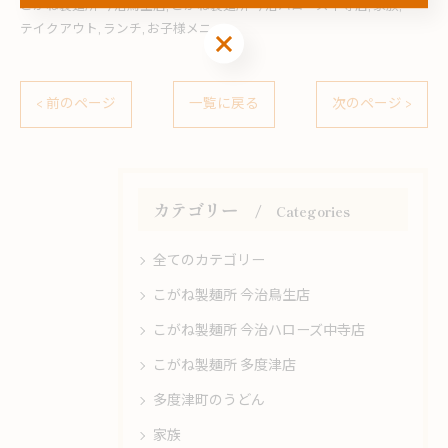
こがね製麺所 今治鳥生店
こがね製麺所 今治ハローズ中寺店
家族
テイクアウト
ランチ
お子様メニュー
お問い合わせはこちら
< 前のページ
一覧に戻る
次のページ >
カテゴリー
Categories
全てのカテゴリー
こがね製麺所 今治鳥生店
こがね製麺所 今治ハローズ中寺店
こがね製麺所 多度津店
多度津町のうどん
家族