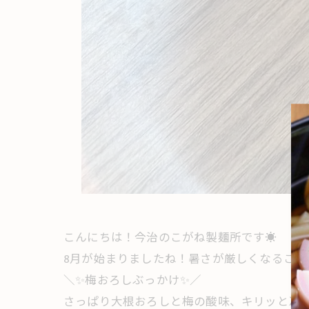
こんにちは！今治のこがね製麺所です☀️
8月が始まりましたね！暑さが厳しくなるこの
＼✨梅おろしぶっかけ✨／
さっぱり大根おろしと梅の酸味、キリッと冷