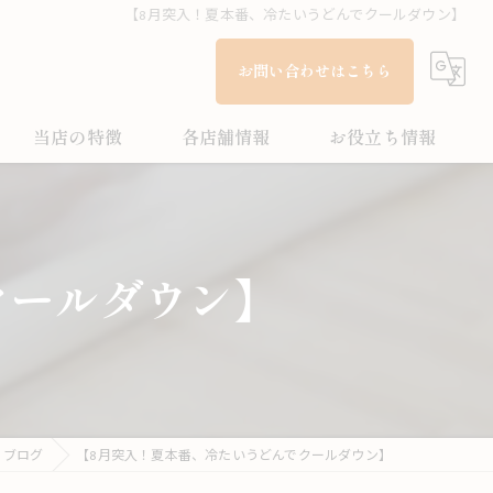
【8月突入！夏本番、冷たいうどんでクールダウン】
お問い合わせはこちら
当店の特徴
各店舗情報
お役立ち情報
多度津町のうどん
こがね製麺所 今治鳥生店
ブログ
家族
こがね製麺所 今治ハローズ中寺店
コラム
クールダウン】
テイクアウト
こがね製麺所 多度津店
ランチ
お子様メニュー
ブログ
【8月突入！夏本番、冷たいうどんでクールダウン】