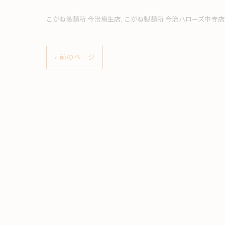
こがね製麺所 今治鳥生店
こがね製麺所 今治ハローズ中寺店
< 前のページ