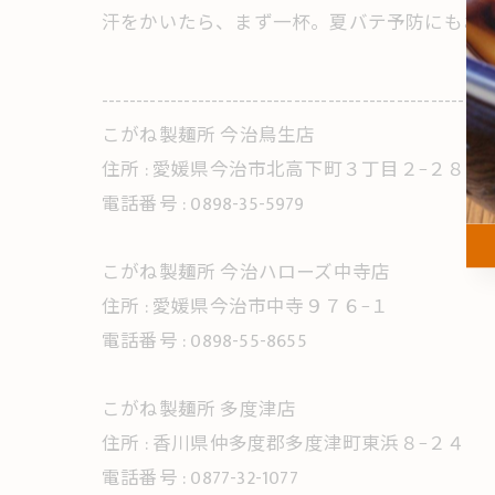
汗をかいたら、まず一杯。夏バテ予防にもおす
---------------------------------------------------------
こがね製麺所 今治鳥生店
住所 :
愛媛県今治市北高下町３丁目２−２８
電話番号 :
0898-35-5979
こがね製麺所 今治ハローズ中寺店
住所 :
愛媛県今治市中寺９７６−１
電話番号 :
0898-55-8655
こがね製麺所 多度津店
住所 :
香川県仲多度郡多度津町東浜８−２４
電話番号 :
0877-32-1077