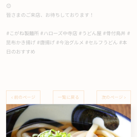
😊
皆さまのご来店、お待ちしております！
#こがね製麺所 #ハローズ中寺店 #うどん屋 #骨付鳥丼 #
昆布かき揚げ #唐揚げ #今治グルメ #セルフうどん #本
日のおすすめ
< 前のページ
一覧に戻る
次のページ >
カテゴリー
Categories