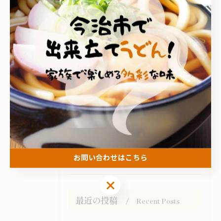
全てのカテゴリー
こがね製麺所 今治鳥生店
こがね製麺所 今治ハローズ中寺店
こがね製麺所 多度津店
多度津町のうどん
家族
テイクアウト
ランチ
お子様メニュー
お問い合わせはこちら
お問い合わせはこちら
最近の投稿
Recent Posts