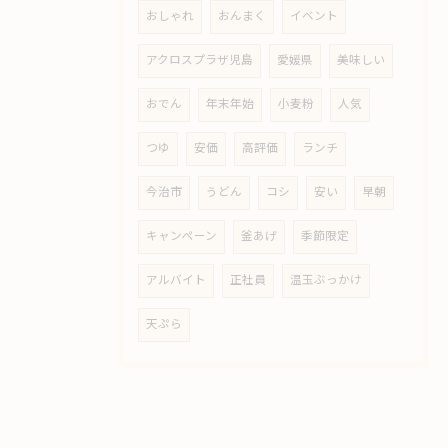
おしゃれ
おんまく
イベント
アクロスプラザ児島
愛媛県
美味しい
おでん
年末年始
小麦粉
人気
つゆ
安価
高評価
ランチ
今治市
うどん
コシ
安い
早朝
キャンペーン
釜あげ
季節限定
アルバイト
正社員
温玉ぶっかけ
天ぷら