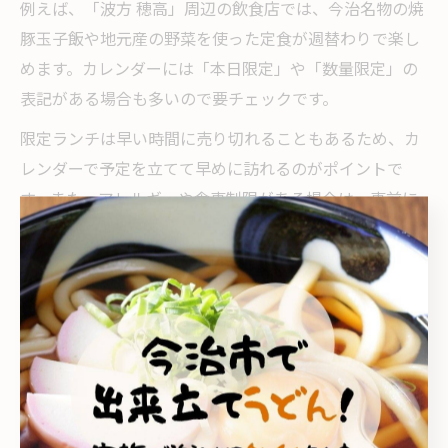
例えば、「波方 穂高」周辺の飲食店では、今治名物の焼
豚玉子飯や地元産の野菜を使った定食が週替わりで楽し
めます。カレンダーには「本日限定」や「数量限定」の
表記がある場合も多いので要チェックです。
限定ランチは早い時間に売り切れることもあるため、カ
レンダーで予定を立てて早めに訪れるのがポイントで
す。また、アレルギーや食事制限がある場合は、事前に
メニュー内容や対応の有無も確認しておくと安心です。
波止浜やカフェの新着ランチ情報を見逃さない
波止浜エリアや波方町岡のカフェでは、季節ごとの新メ
ニューや期間限定ランチが頻繁に登場します。これらの
新着情報はカレンダーやSNSで公開されることが多く、
見逃さずにキャッチすることが大切です。