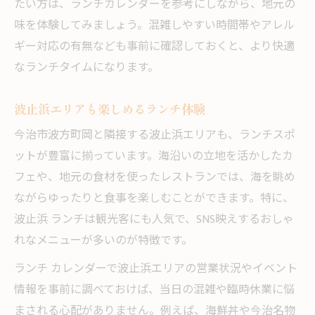
たい方は、ランチカレンダーを参考にしながら、地元の
今治ランチで味わうご当地グルメの選び方
味を体験してみましょう。混雑しやすい時間帯やアレル
波方穂高など人気店のランチ活用術
ギー対応の有無なども事前に確認しておくと、より快適
地元おすすめランチカフェの見極めポイン
なランチタイムになります。
ト
波止浜エリアも楽しめるランチ体験
ランチタイムに堪能したい海鮮グルメ特集
今治ランチで外せない名物料理の楽しみ方
今治市波方町岡と隣接する波止浜エリアも、ランチスポ
ットが豊富に揃っています。海沿いの立地を活かしたカ
おしゃれなカフェを探すランチタイムの秘訣
フェや、地元の食材を使ったレストランでは、海を眺め
波方カフェでおしゃれランチを楽しむコツ
ながらゆったりと食事を楽しむことができます。特に、
風薫るカフェなど注目店のランチ体験談
波止浜 ランチは観光客にも人気で、SNS映えするおしゃ
今治kouで味わう特別なランチ時間の提案
れなメニューが多いのが特徴です。
おしゃれランチ店の選び方と楽しみ方
ランチ カレンダーで波止浜エリアの営業状況やイベント
今治ランチの穴場カフェ情報を徹底紹介
情報を事前に調べておけば、当日の混雑や臨時休業に悩
ランチで彩る波方町岡の思い出作りガイド
まされる心配がありません。例えば、海鮮丼や今治名物