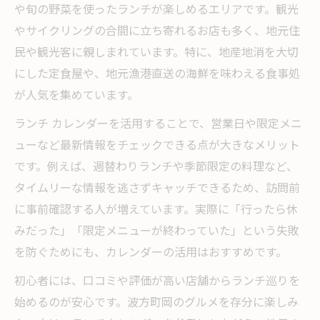
法
や旬の野菜を使ったランチが楽しめるエリアです。観光
おしゃれランチはカレンダーで賢く計画し
やサイクリングの合間に立ち寄れるお店も多く、地元住
よう
民や観光客に親しまれています。特に、地産地消を大切
にした定食屋や、地元漁港直送の海鮮を味わえる食事処
波方町岡の限定ランチをカレンダーで把握
が人気を集めています。
波止浜やカフェの新着ランチ情報を見逃さ
ない
ランチ カレンダーを活用することで、営業日や限定メニ
ューなど最新情報をチェックできる点が大きなメリット
今注目の波方町岡ランチトレンド分析
です。例えば、週替わりランチや季節限定の料理など、
今治ランチの最新おしゃれトレンド徹底解
タイムリーな情報を逃さずキャッチできるため、訪問前
説
に事前確認する人が増えています。実際に「行ったら休
波方カフェ人気急上昇の理由を探る
みだった」「限定メニューが終わっていた」という失敗
今話題のランチスタイルを波方町岡で体験
を防ぐためにも、カレンダーの活用はおすすめです。
波止浜エリアのランチ選びポイントとは
初心者には、口コミや評価が高い店舗からランチ巡りを
地元グルメが注目されるランチの傾向分析
始めるのが安心です。波方町岡のグルメを存分に楽しみ
ご当地グルメを満喫できるランチの選び方