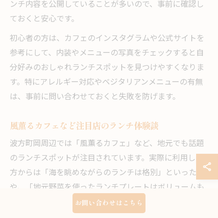
ンチ内容を公開していることが多いので、事前に確認し
ておくと安心です。
初心者の方は、カフェのインスタグラムや公式サイトを
参考にして、内装やメニューの写真をチェックすると自
分好みのおしゃれランチスポットを見つけやすくなりま
す。特にアレルギー対応やベジタリアンメニューの有無
は、事前に問い合わせておくと失敗を防げます。
風薫るカフェなど注目店のランチ体験談
波方町岡周辺では「風薫るカフェ」など、地元でも話題
のランチスポットが注目されています。実際に利用した
方からは「海を眺めながらのランチは格別」といった声
や、「地元野菜を使ったランチプレートはボリュームも
あり満足」といった体験談が多く寄せられています。
お問い合わせはこちら