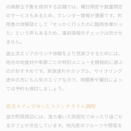
今治ランチで家族や友人と素敵な思い出作
の焼豚玉子飯を提供する店舗では、曜日限定や数量限定
り
のサービスもあるため、カレンダー情報が重要です。利
波方町岡のランチスポットで特別な一日を
用者の体験談として「せっかく行ったのに臨時休業だっ
演出
た」という声もあるため、事前情報のチェックは欠かせ
おしゃれなランチ店で旅の思い出を彩る
ません。
ランチカレンダー活用で充実の波方町岡体
波止浜エリアのランチ体験をより充実させるためには、
験
地元の旬食材や季節ごとの特別メニューを積極的に選ぶ
今治ランチで地元の魅力を再発見する方法
のがおすすめです。家族連れやカップル、サイクリング
途中の方にも人気のエリアなので、時間帯や曜日によっ
ては予約も検討しましょう。
波方カフェでゆったりランチタイム満喫
波方町岡周辺には、落ち着いた雰囲気でゆったり過ごせ
るカフェが点在しています。地元産のフルーツや野菜を