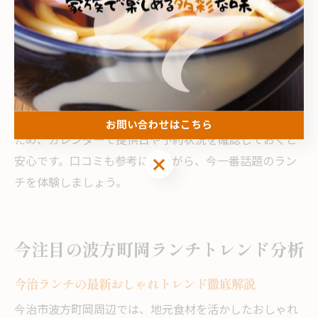
例えば、「波止浜 ランチ」や「波方 カフェ」で検索し、
各店舗のカレンダーや公式SNSをフォローすることで、
最新情報をリアルタイムで得ることができます。新しい
ランチメニューは地元の旬の食材を使ったものが多く、
訪れるたびに新しい発見があります。
また、人気の新着ランチは混雑や売り切れが予想される
お問い合わせはこちら
ため、カレンダーで提供日や予約状況を確認しておくと
お問い合わせはこちら
安心です。口コミも参考にしながら、今一番話題のラン
チを体験しましょう。
今注目の波方町岡ランチトレンド分析
今治ランチの最新おしゃれトレンド徹底解説
今治市波方町岡周辺では、地元食材を活かしたおしゃれ