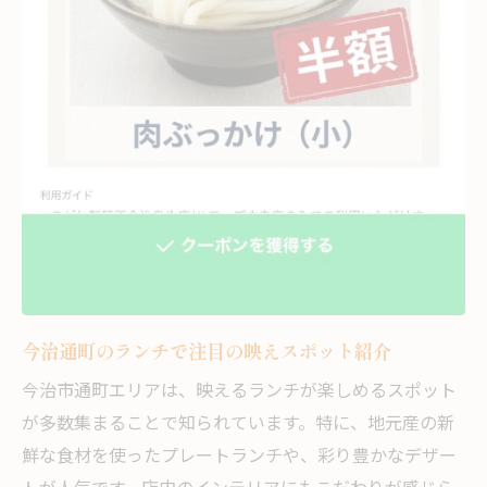
デートで好印象の映えランチ体験を紹介
味も映えも満足する通町ランチ特集
味と見た目で満足のランチ特集を紹介
SNS映えする注目のランチが勢揃い
今治通町で味も映えも楽しめる店選び
五感が喜ぶ満足ランチの秘訣を解説
映えるランチで人気の楽しみ方まとめ
今治ならではのランチ魅力大解剖
今治通町で味わうご当地ランチの魅力
通町ならではのランチ文化を深掘り紹介
今治通町のランチで注目の映えスポット紹介
名物ランチが映える理由を徹底解説
今治市通町エリアは、映えるランチが楽しめるスポット
今治市で人気のソウルフード体験
が多数集まることで知られています。特に、地元産の新
映えも味わいも楽しめる今治ランチ案内
鮮な食材を使ったプレートランチや、彩り豊かなデザー