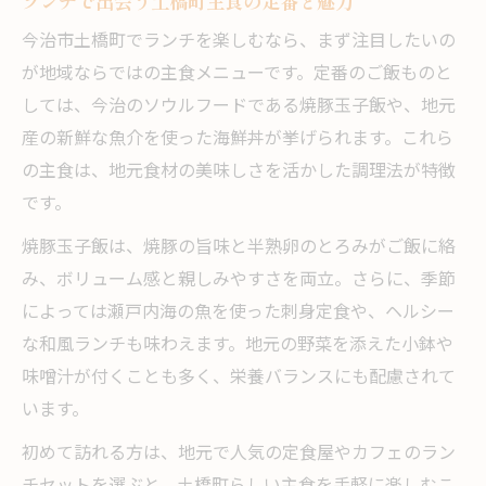
ランチで出会う土橋町主食の定番と魅力
ランチ主食で発見する地元食材の魅力
今治市土橋町でランチを楽しむなら、まず注目したいの
今治自慢の主食が楽しめるランチ提案
が地域ならではの主食メニューです。定番のご飯ものと
地元で愛される主食ランチの秘密とは
しては、今治のソウルフードである焼豚玉子飯や、地元
ランチで広がる主食の味わい深さ
産の新鮮な魚介を使った海鮮丼が挙げられます。これら
主食を通じて知る地元のランチ文化
の主食は、地元食材の美味しさを活かした調理法が特徴
ランチの満足感を引き出す主食選び方
です。
満足度を高めるランチ主食の選び方
焼豚玉子飯は、焼豚の旨味と半熟卵のとろみがご飯に絡
自分好みのランチ主食を見つけるコツ
み、ボリューム感と親しみやすさを両立。さらに、季節
によっては瀬戸内海の魚を使った刺身定食や、ヘルシー
主食で変わるランチの印象と楽しみ方
な和風ランチも味わえます。地元の野菜を添えた小鉢や
ランチにおすすめ主食の選択ポイント
味噌汁が付くことも多く、栄養バランスにも配慮されて
土橋町で賢く選ぶランチ主食の心得
います。
初めて訪れる方は、地元で人気の定食屋やカフェのラン