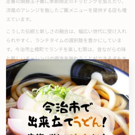
定番の焼豚玉子飯に季節限定のトッピングを加えたり、
洋風のアレンジを施したご飯メニューを提供する店も増
えています。
こうした伝統と新しさの融合は、幅広い世代に受け入れ
られやすく、ランチタイムの選択肢を豊かにしていま
す。今治市土橋町でランチを楽しむ際は、昔ながらの味
と新しいチャレンジの両方を味わうことができる点も大
きな魅力です。
気分で選べる土橋町ランチ主食特集
気分に合わせた主食選びでランチを満喫
今治市土橋町でのランチタイムは、気分や体調、その日
のスケジュールに合わせて多彩な主食を選ぶことができ