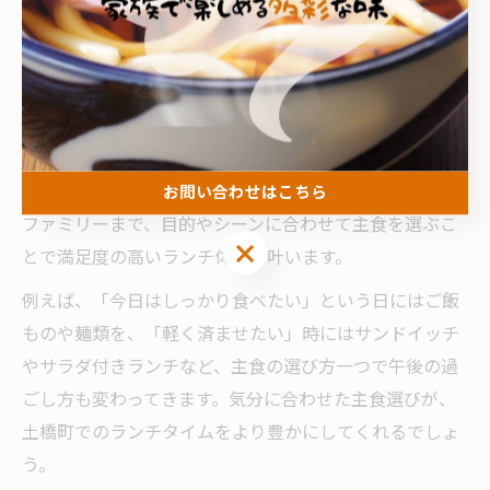
ます。定番のご飯もの、パンや麺類、ボリューム重視の
方には丼や定食、軽めに済ませたい方にはサンドイッチ
やパスタなど、選択肢が豊富なのが特徴です。
特に、地元の食材を活かした焼豚玉子飯や、瀬戸内の魚
介を使った定食は、今治らしさを感じられる主食として
人気があります。忙しいビジネスマンや観光客、地元の
お問い合わせはこちら
ファミリーまで、目的やシーンに合わせて主食を選ぶこ
お問い合わせはこちら
とで満足度の高いランチ体験が叶います。
例えば、「今日はしっかり食べたい」という日にはご飯
ものや麺類を、「軽く済ませたい」時にはサンドイッチ
やサラダ付きランチなど、主食の選び方一つで午後の過
ごし方も変わってきます。気分に合わせた主食選びが、
土橋町でのランチタイムをより豊かにしてくれるでしょ
う。