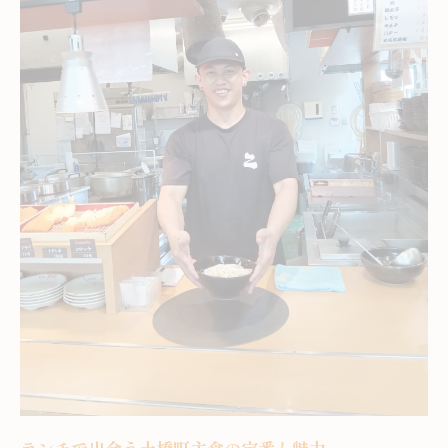
気分で選べる土橋町ランチ主食特集
気分に合わせた主食選びでランチを満喫
ランチシーン別おすすめ主食の楽しみ方
和食洋食で味わう土橋町のランチ体験
本日の気分に合う主食ランチを見つける
迷わないランチ主食選びのコツとポイント
ご当地ならではの主食ランチ体験
ランチで楽しむご当地主食の奥深さ
今治の食文化を主食ランチで体験
地元グルメで味わうランチの新発見
観光客も満足の主食ランチポイント
地元ならではの主食に出会う楽しみ
地元が誇るランチ主食の美味しさ発見