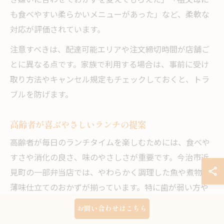
き嫌いに合わせておかずを変えてもらえた」「祖父母に
も食べやすい柔らかいメニューがあった」など、柔軟な
対応が評価されています。
注意すべきは、配達可能エリアや注文締切時間が店舗ご
とに異なる点です。家族で利用する場合は、事前に受け
取り方法やキャンセル規定もチェックしておくと、トラ
ブルを防げます。
高齢者が喜ぶやさしいランチの提案
高齢者が毎日のランチタイムを楽しむためには、食べや
すさや消化の良さ、味のやさしさが重要です。今治市近
見町の一部弁当店では、やわらかく調理した魚や煮物、
薄味仕立てのおかずが揃っています。特に歯が弱い方や
嚥下が気になる方には、刻み食やムース食など、個別対
お問い合わせはこちら
応してくれるサービスも選択肢となります。