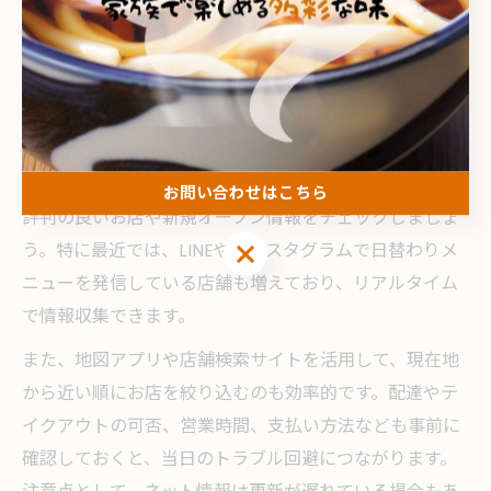
動や事前予約が時短のコツです。
便利に探せる近見町のランチ方法ガイド
近見町で自分に合ったランチボックスを探すには、複数
の探し方を組み合わせるのがポイントです。まず、地元
の口コミ情報やSNS投稿、地域の情報誌などを活用し、
お問い合わせはこちら
評判の良いお店や新規オープン情報をチェックしましょ
お問い合わせはこちら
う。特に最近では、LINEやインスタグラムで日替わりメ
ニューを発信している店舗も増えており、リアルタイム
で情報収集できます。
また、地図アプリや店舗検索サイトを活用して、現在地
から近い順にお店を絞り込むのも効率的です。配達やテ
イクアウトの可否、営業時間、支払い方法なども事前に
確認しておくと、当日のトラブル回避につながります。