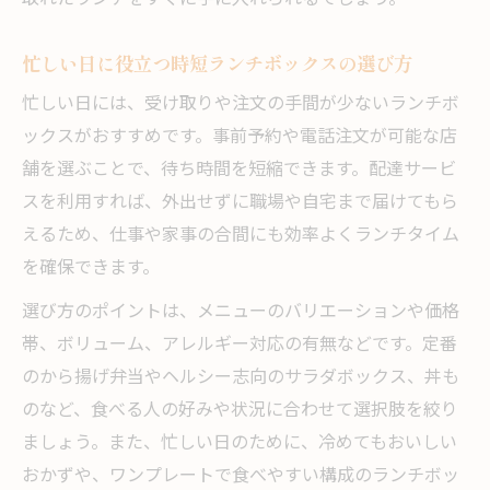
配達派も満足できるランチボックス選び
配達対応のランチボックスで快適な昼食
忙しい日に役立つ時短ランチボックスの選び方
近見町で選ぶ配達可能なランチのポイント
忙しい日には、受け取りや注文の手間が少ないランチボ
自宅や職場で楽しむ配達ランチ活用術
ックスがおすすめです。事前予約や電話注文が可能な店
舗を選ぶことで、待ち時間を短縮できます。配達サービ
配達サービス利用時のランチボックス比較
スを利用すれば、外出せずに職場や自宅まで届けてもら
配達派におすすめのランチ選びの基準
えるため、仕事や家事の合間にも効率よくランチタイム
家族や高齢者も安心の昼食調達ガイド
を確保できます。
高齢者や家族向けランチボックスの選び方
選び方のポイントは、メニューのバリエーションや価格
誰でも安心できる昼食調達の実践ポイント
帯、ボリューム、アレルギー対応の有無などです。定番
健康に配慮したランチボックス活用術
のから揚げ弁当やヘルシー志向のサラダボックス、丼も
家族利用に最適なランチサービスの特徴
のなど、食べる人の好みや状況に合わせて選択肢を絞り
高齢者が喜ぶやさしいランチの提案
ましょう。また、忙しい日のために、冷めてもおいしい
ランチタイムを快適に過ごす近見町の知恵
おかずや、ワンプレートで食べやすい構成のランチボッ