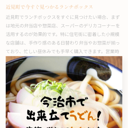
近見町で今すぐ見つかるランチボックス
近見町でランチボックスをすぐに見つけたい場合、まず
は地元の弁当店や惣菜店、スーパーのデリカコーナーを
活用するのが効果的です。特に住宅街に密着した小規模
な店舗は、手作り感のある日替わり弁当やお惣菜が揃っ
ており、忙しい昼休みでも手早く購入できます。営業時
間や品揃えは店舗ごとに異なるため、事前に電話やSNS
で最新情報を確認しておくと安心です。
また、配達や予約に対応しているお店もあるため、当日
の混雑を避けたい場合はあらかじめ注文しておく方法も
おすすめです。例えば、家族分や職場仲間とまとめて注
文する場合は、配達可能な店舗を選ぶと受け取りの手間
も省けます。失敗例として、昼のピーク時に訪れると売
り切れや待ち時間が発生することがあるため、早めの行