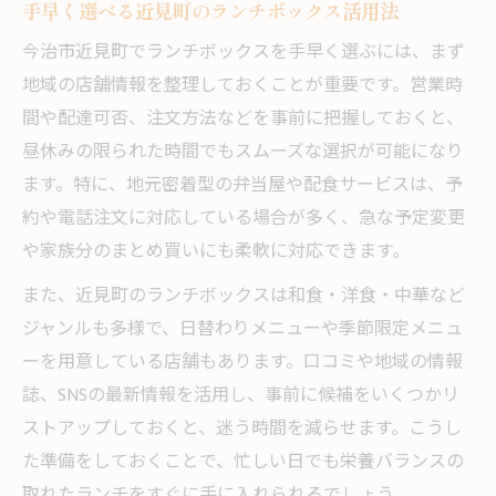
ランチが充実する近見町の持ち帰り活用法
手早く選べる近見町のランチボックス活用法
持ち帰りランチで楽しむ近見町の日常
今治市近見町でランチボックスを手早く選ぶには、まず
近見町で人気のランチ持ち帰り活用ポイン
地域の店舗情報を整理しておくことが重要です。営業時
ト
間や配達可否、注文方法などを事前に把握しておくと、
テイクアウトで叶える多彩なランチの選択
昼休みの限られた時間でもスムーズな選択が可能になり
肢
ます。特に、地元密着型の弁当屋や配食サービスは、予
忙しい日に便利な持ち帰りランチの工夫
約や電話注文に対応している場合が多く、急な予定変更
や家族分のまとめ買いにも柔軟に対応できます。
近見町で人気の持ち帰りランチの特徴
手早く見つける近見町の便利なランチ方法
また、近見町のランチボックスは和食・洋食・中華など
ジャンルも多様で、日替わりメニューや季節限定メニュ
近見町で今すぐ見つかるランチボックス
ーを用意している店舗もあります。口コミや地域の情報
便利に探せる近見町のランチ方法ガイド
誌、SNSの最新情報を活用し、事前に候補をいくつかリ
地元で活躍するランチボックスの探し方
ストアップしておくと、迷う時間を減らせます。こうし
手間なく見つかるランチボックス活用術
た準備をしておくことで、忙しい日でも栄養バランスの
近見町のおすすめランチ方法を徹底解説
取れたランチをすぐに手に入れられるでしょう。