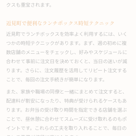
快適なランチタイムに役立つ近見町の工夫
クスも重宝されます。
ランチタイムを充実させるちょっとした知
近見町で便利なランチボックス時短テクニック
恵
近見町で活用したいランチ時間短縮法
近見町でランチボックスを効率よく利用するには、いく
つかの時短テクニックがあります。まず、週の初めに複
毎日を彩るランチタイム充実アイデア
数店舗のメニューをチェックし、好みやスケジュールに
忙しい日も楽しめるランチタイムの工夫
合わせて事前に注文日を決めておくと、当日の迷いが減
ります。さらに、注文履歴を活用してリピート注文する
ことで、毎回の注文手続きが簡単になります。
また、家族や職場の同僚と一緒にまとめて注文すると、
配達料が割安になったり、特典が受けられるケースもあ
ります。お弁当の受け取り時間を指定できる店舗を選ぶ
ことで、昼休憩に合わせてスムーズに受け取れるのもポ
イントです。これらの工夫を取り入れることで、毎日の