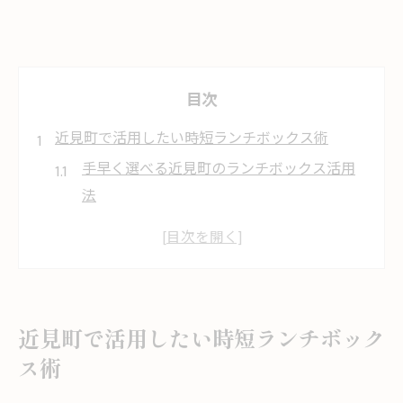
目次
近見町で活用したい時短ランチボックス術
手早く選べる近見町のランチボックス活用
法
忙しい日に役立つ時短ランチボックスの選
び方
近見町で便利なランチボックス時短テクニ
ック
近見町で活用したい時短ランチボック
ランチタイムを短縮する持ち帰りのコツ
ス術
地域密着型ランチボックスの活用メリット