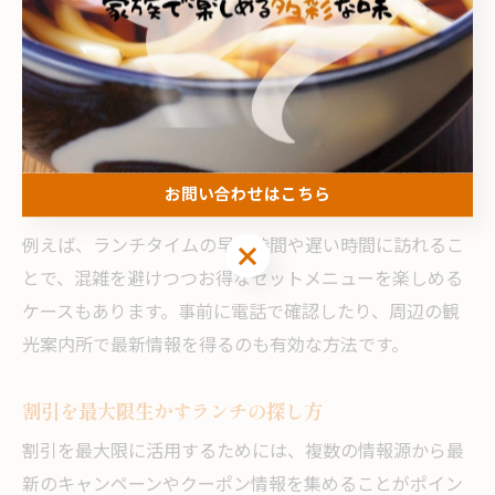
に探せます。
また、公式サイトやSNSでのキャンペーン情報、平日限
定のサービスランチなども見逃せません。特に今治市玉
川町中村では、地元密着型の飲食店が多く、季節ごとや
イベント時に割引や特典を実施していることがありま
お問い合わせはこちら
す。
例えば、ランチタイムの早い時間や遅い時間に訪れるこ
お問い合わせはこちら
とで、混雑を避けつつお得なセットメニューを楽しめる
ケースもあります。事前に電話で確認したり、周辺の観
光案内所で最新情報を得るのも有効な方法です。
割引を最大限生かすランチの探し方
割引を最大限に活用するためには、複数の情報源から最
新のキャンペーンやクーポン情報を集めることがポイン