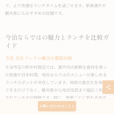
で、より快適なランチタイムを過ごせます。家族連れや
観光客にもおすすめの店舗です。
今治ならではの魅力とランチを比較ガ
イド
今治 玉川 ランチの魅力を徹底比較
今治市玉川町中村周辺では、瀬戸内の新鮮な食材を使っ
た和食や日本料理、地元ならではのメニューが楽しめる
ランチスポットが点在しています。地域の食文化を体験
できるだけでなく、観光客から地元住民まで幅広く利用
されているのが特徴です。特に、季節ごとに変わる旬の
食材や、手作り感のある料理が人気を集めています。
お問い合わせはこちら