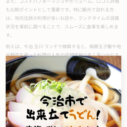
また、コストパフォーマンスやボリューム、口コミ評価
も比較ポイントとして重要です。特に観光で訪れる方
は、地元住民の利用が多いお店や、ランチタイムの混雑
状況を事前に調べることで、スムーズに食事を楽しめま
す。
例えば、今治 玉川 ランチで検索すると、焼豚玉子飯や地
元野菜を使った料理が人気の店舗情報が多く見つかりま
す。自分の好みや予算、利用シーンに合わせて比較し、
満足度の高いランチスポットを選ぶことが大切です。
お得なランチ情報の見つけ方とコツ
お得なランチ情報を見つけるには、まず地元のグルメサ
イトやレビューサイトを活用するのが効果的です。実際
の利用者の口コミや写真を参考にすることで、割引や特
典付きのランチメニューが掲載されている店舗を効率的