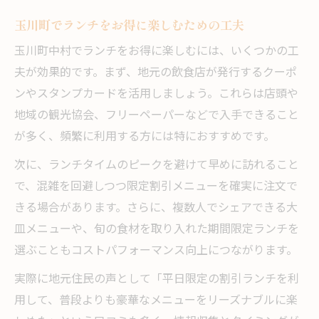
今治ランチで旅行を満喫するための準備
玉川町でランチをお得に楽しむための工夫
割引を使った玉川町のランチ選びが充実
玉川町中村でランチをお得に楽しむには、いくつかの工
今治 玉川で割引を活用したランチ比較術
夫が効果的です。まず、地元の飲食店が発行するクーポ
割引情報で選ぶおすすめランチの傾向
ンやスタンプカードを活用しましょう。これらは店頭や
コスパ重視のランチ割引活用ポイント
地域の観光協会、フリーペーパーなどで入手できること
人気のランチ割引とその利用方法紹介
が多く、頻繁に利用する方には特におすすめです。
八勝亭玉川 ランチメニューと割引の魅力
次に、ランチタイムのピークを避けて早めに訪れること
今治ならではの魅力とランチを比較ガイド
で、混雑を回避しつつ限定割引メニューを確実に注文で
今治 玉川 ランチの魅力を徹底比較
きる場合があります。さらに、複数人でシェアできる大
割引を使ったランチ選びのポイント解説
皿メニューや、旬の食材を取り入れた期間限定ランチを
地元グルメとランチ割引の効果的な組み合
選ぶこともコストパフォーマンス向上につながります。
わせ
実際に地元住民の声として「平日限定の割引ランチを利
今治ランチで外れない選び方を紹介
用して、普段よりも豪華なメニューをリーズナブルに楽