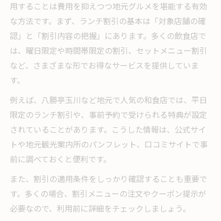
用することは費用を抑えつつ地元グルメを堪能する有効
今治ランチの割引事情と最新トレンド
な方法です。まず、ランチ割引の基本は「対象店舗の確
割引情報で失敗しないランチ店の選び方
認」と「割引内容の把握」にあります。多くの飲食店で
玉川町エリアでお得なランチを探すコツ
は、曜日限定や時間帯限定の割引、セットメニュー割引
今治 玉川 ランチ選びの比較ポイント
など、さまざまな形でお得なサービスを提供していま
お得なランチ情報の見つけ方とコツ
す。
割引を最大限生かすランチの探し方
例えば、八勝亭玉川など地元で人気の和食店では、平日
八勝亭玉川など注目のランチ情報とは
限定のランチ割引や、事前予約で受けられる特典が設定
今治ランチの穴場スポットの見極め方
されていることがあります。こうした情報は、公式サイ
観光もランチも満喫できる今治グルメ体験
トや地元観光案内所のパンフレット、口コミサイトで事
今治 玉川 ランチで観光を充実させるコツ
前に調べておくと便利です。
割引活用で楽しむ今治観光とランチ
また、割引の適用条件をしっかり確認することも重要で
地元グルメ体験と観光を両立させる方法
す。多くの場合、割引メニューの注文やクーポン提示が
必要なので、利用前に詳細をチェックしましょう。
観光時におすすめのランチ選びポイント