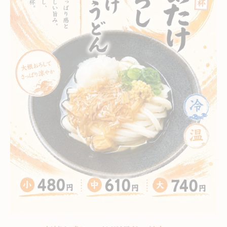
食材選びにこだわる今治市のランチ文化
習慣を体感する玉川町長谷ランチ体験
地元習慣が息づく玉川町長谷のランチ体験
ランチタイムで感じる地域の食卓の温もり
食文化とランチ習慣を体で学ぶ楽しさ
地元流のランチマナーとその背景を探る
習慣と歴史が息づくランチ時間の過ごし方
ランチで楽しむ今治市の多彩な郷土料理
ランチで味わう今治市の郷土料理の数々
昔ながらの味が残るランチの魅力を発見
地域食材を活かした多彩なランチメニュー
ご当地グルメを堪能するランチ体験とは
伝統料理を現代風に楽しむランチの工夫