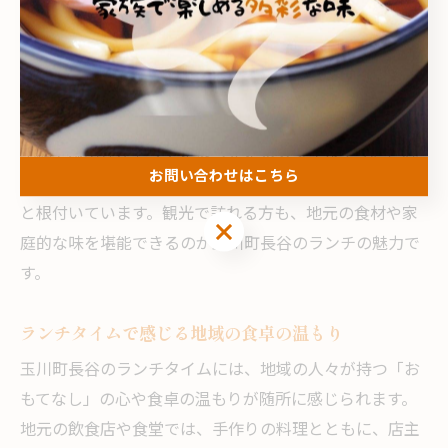
み、家族や仲間と食卓を囲むことが大切にされていま
す。特に、地元野菜や山菜をふんだんに使った定食や郷
土料理は、地域の誇りとして受け継がれてきました。
例えば、ランチでよく見かけるのは、季節ごとに変わる
小鉢や味噌汁がセットになった定食スタイルです。これ
お問い合わせはこちら
により、日々の健康やバランスを意識した食生活が自然
と根付いています。観光で訪れる方も、地元の食材や家
お問い合わせはこちら
庭的な味を堪能できるのが玉川町長谷のランチの魅力で
す。
ランチタイムで感じる地域の食卓の温もり
玉川町長谷のランチタイムには、地域の人々が持つ「お
もてなし」の心や食卓の温もりが随所に感じられます。
地元の飲食店や食堂では、手作りの料理とともに、店主