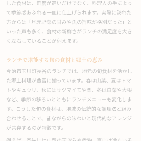
した食材は、鮮度が高いだけでなく、料理人の手によっ
て季節感あふれる一皿に仕上げられます。実際に訪れた
方からは「地元野菜の甘みや魚の旨味が格別だった」と
いった声も多く、食材の新鮮さがランチの満足度を大き
く左右していることが伺えます。
ランチで堪能する旬の食材と郷土の恵み
今治市玉川町長谷のランチでは、地元の旬食材を活かし
た郷土料理が豊富に揃っています。春は山菜、夏はトマ
トやキュウリ、秋にはサツマイモや栗、冬は白菜や大根
など、季節の移ろいとともにランチメニューも変化しま
す。こうした旬の食材は、地域の伝統的な調理法と組み
合わせることで、昔ながらの味わいと現代的なアレンジ
が共存するのが特徴です。
例えば、春先には山菜の天ぷらや煮物、夏には冷たいそ