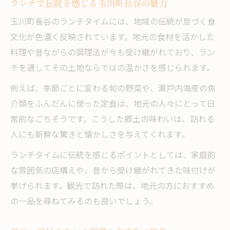
ランチで伝統を感じる玉川町長谷の魅力
旅の途中に寄りたい玉川町長谷のランチ事情
玉川町長谷のランチタイムには、地域の伝統が息づく食
旅行中に楽しむ玉川町長谷のランチ事情
文化が色濃く反映されています。地元の食材を活かした
旅先で選びたいランチスポットの特徴
料理や昔ながらの調理法が今も受け継がれており、ラン
アクセスしやすいランチ店のおすすめポイ
チを通してその土地ならではの温かさを感じられます。
ント
例えば、季節ごとに変わる旬の野菜や、瀬戸内海産の魚
旅の合間に味わう地元ランチの魅力発見
介類をふんだんに使った定食は、地元の人々にとって日
観光と一緒に楽しむランチの過ごし方
常的なごちそうです。こうした郷土の味わいは、訪れる
心温まる郷土の味をランチで感じる時間
人にも新鮮な驚きと懐かしさを与えてくれます。
ランチで出会う心温まる郷土の味わい
ランチタイムに伝統を感じるポイントとしては、家庭的
地元の温もりが伝わるランチ時間の魅力
な雰囲気の店構えや、昔から受け継がれてきた味付けが
食卓に広がる郷土料理の優しい味わい
挙げられます。観光で訪れた際は、地元の方におすすめ
心が満たされるランチで感じる郷土愛
の一品を尋ねてみるのも良いでしょう。
ランチを通じて深まる地域とのつながり