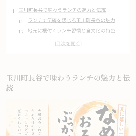
玉川町長谷で味わうランチの魅力と伝統
ランチで伝統を感じる玉川町長谷の魅力
地元に根付くランチ習慣と食文化の特色
今治市ならではのランチ体験と郷土料理
ランチで知る玉川町長谷の歴史と食の繋が
り
地元住民が愛するランチのこだわりとは
玉川町長谷で味わうランチの魅力と伝
地元食材を活かした今治市のランチ文化
統
新鮮な地元食材を味わう今治市のランチ
ランチで堪能する旬の食材と郷土の恵み
地元野菜が主役の今治市玉川町長谷ランチ
ランチメニューに広がる季節ごとの美味し
さ