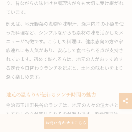
り、昔ながらの味付けや調理法が今も大切に受け継がれ
ています。
例えば、地元野菜の煮物や味噌汁、瀬戸内産の小魚を使
った料理など、シンプルながらも素材の味を活かしたメ
ニューが特徴です。こうした料理は、健康志向の方や家
族連れにも人気があり、安心して食べられる点が支持さ
れています。初めて訪れる方は、地元の人がおすすめす
る定食や日替わりランチを選ぶと、土地の味わいをより
深く楽しめます。
地元の温もりが伝わるランチ時間の魅力
今治市玉川町長谷のランチは、地元の人々の温かさとお
もてなしの心が感じられるのが魅力です。飲食店では、
スタッフが気さくに声をかけてくれることが多く、観光
お問い合わせはこちら