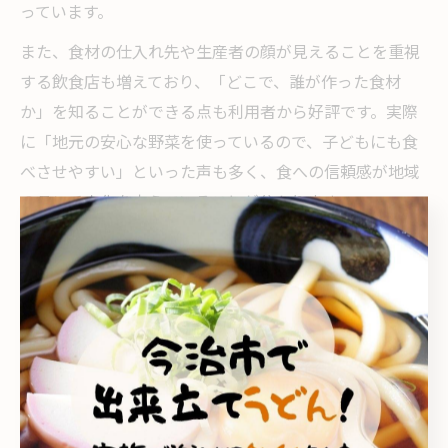
っています。
また、食材の仕入れ先や生産者の顔が見えることを重視
する飲食店も増えており、「どこで、誰が作った食材
か」を知ることができる点も利用者から好評です。実際
に「地元の安心な野菜を使っているので、子どもにも食
べさせやすい」といった声も多く、食への信頼感が地域
のランチ文化を支えていることが分かります。
習慣を体感する玉川町長谷ランチ体験
地元習慣が息づく玉川町長谷のランチ体験
玉川町長谷のランチタイムには、自然豊かな環境と地域
の歴史が融合した独自の習慣が色濃く残っています。地
元の人々は、旬の食材を活かした料理を日常的に楽し