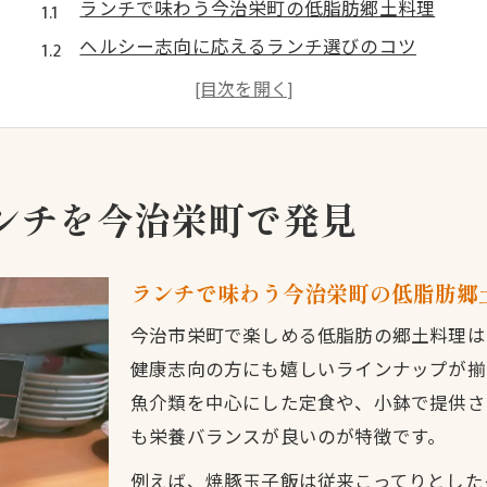
ランチで味わう今治栄町の低脂肪郷土料理
ヘルシー志向に応えるランチ選びのコツ
今治の伝統食材で作る低脂肪ランチの魅力
ランチで体験する郷土料理の歴史と特徴
地元民が愛する低脂肪ランチのポイント
今治らしさあふれる健康志向のランチ特集
ンチを今治栄町で発見
ランチで楽しむ今治らしい低脂肪郷土料理
健康を意識したランチメニューの選び方
ランチで味わう今治栄町の低脂肪郷
今治伝統の調理法でヘルシーランチ体験
今治市栄町で楽しめる低脂肪の郷土料理は
地元野菜を使った低脂肪ランチの工夫
健康志向の方にも嬉しいラインナップが揃
ランチで知る今治食文化と健康の関係
魚介類を中心にした定食や、小鉢で提供さ
ヘルシー重視なら栄町の郷土料理ランチへ
も栄養バランスが良いのが特徴です。
ランチで栄町のヘルシー郷土料理を満喫
例えば、焼豚玉子飯は従来こってりとした