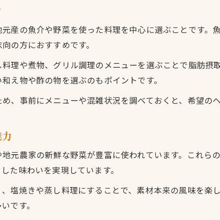
ツ
栄町で注目のランチ事情と健康志向の流れ
地元食材が光るランチの魅力を紹介
地元産の魚介や野菜を使った料理を中心に選ぶことです。
志向の方におすすめです。
ランチで体験する今治の多彩な郷土料理
地元食材を生かした健康的なランチのすすめ
し料理や煮物、グリル調理のメニューを選ぶことで脂肪摂
地元食材を使った低脂肪ランチの魅力
い和え物や酢の物を選ぶのもポイントです。
ランチで楽しむ今治の健康レシピ特集
ため、事前にメニューや混雑状況を調べておくと、希望の
旬の食材を活かした低脂肪ランチの工夫
健康維持に役立つ郷土ランチの選び方
お問い合わせはこちら
お問い合わせはこちら
魅力
地元の味を生かしたヘルシーランチ提案
や地元農家の新鮮な野菜が豊富に使われています。これら
とした味わいを実現しています。
く、塩焼きや蒸し料理にすることで、素材本来の風味を楽
多いです。