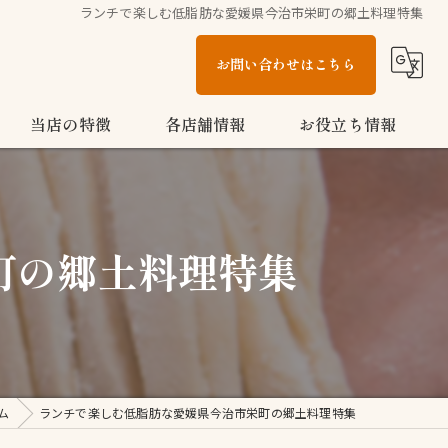
ランチで楽しむ低脂肪な愛媛県今治市栄町の郷土料理特集
お問い合わせはこちら
当店の特徴
各店舗情報
お役立ち情報
多度津町のうどん
こがね製麺所 今治鳥生店
ブログ
家族
こがね製麺所 今治ハローズ中寺店
コラム
町の郷土料理特集
テイクアウト
こがね製麺所 多度津店
ランチ
お子様メニュー
ム
ランチで楽しむ低脂肪な愛媛県今治市栄町の郷土料理特集