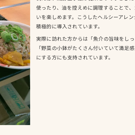
低脂肪で栄養豊富なランチの選び方のポイント
使ったり、油を控えめに調理することで、
今治郷土料理の健康効果とランチ利用法
いを楽しめます。こうしたヘルシーアレン
栄養バランスが自慢の郷土ランチに注目
積極的に導入されています。
ランチで味わう地域産食材の低脂肪料理
実際に訪れた方からは「魚介の旨味をしっ
伝統料理と低脂肪メニューで心も満たす昼食
「野菜の小鉢がたくさん付いていて満足感
伝統と健康が融合したランチの魅力
にする方にも支持されています。
低脂肪メニューで楽しむ今治の昼食時間
ランチで体験する郷土料理の新しい形
心を満たすヘルシーランチのポイント
伝統食材で作る低脂肪ランチの工夫
今治栄町で味わう栄養満点のランチ時間
ランチで満たす今治栄町の栄養バランス
低脂肪にこだわった郷土ランチの楽しみ方