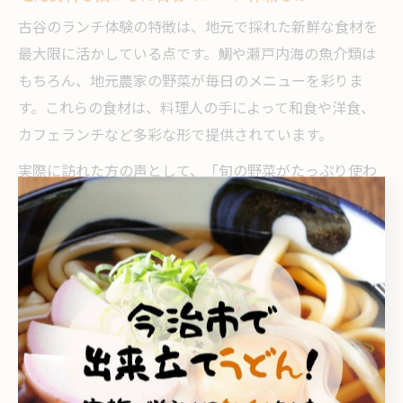
古谷のランチ体験の特徴は、地元で採れた新鮮な食材を
最大限に活かしている点です。鯛や瀬戸内海の魚介類は
もちろん、地元農家の野菜が毎日のメニューを彩りま
す。これらの食材は、料理人の手によって和食や洋食、
カフェランチなど多彩な形で提供されています。
実際に訪れた方の声として、「旬の野菜がたっぷり使わ
れていて体に優しい」、「鯛の旨味がしっかり感じられ
る鯛めしが忘れられない」といった口コミが多く寄せら
れています。地元食材の鮮度を実感できるのが、古谷ラ
ンチの最大の魅力です。
初心者の方には、日替わり定食や季節限定セットメニュ
ーがおすすめです。経験豊富な方やグルメ志向の方は、
郷土料理や創作メニューにチャレンジすると、より深い
食文化体験ができます。