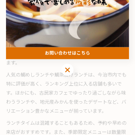
ランチタイムに楽しむ地元グルメの魅力満載
ランチタイムは、忙しい日常の中でほっと一息つける貴
重な時間です。今治市古谷では、地元の味を気軽に楽し
めるランチスポットが豊富にあり、家族連れや友人同士
お問い合わせはこちら
はもちろん、ひとりでも利用しやすい雰囲気が整ってい
ます。
お問い合わせはこちら
人気の鯛めしランチや鯛茶漬けランチは、今治市内でも
特に評価が高く、ランキング上位に入る店舗も多いで
す。ほかにも、古民家カフェでゆったり過ごしながら味
わうランチや、地元産みかんを使ったデザートなど、バ
リエーション豊かなメニューが揃っています。
ランチタイムは混雑することもあるため、予約や早めの
来店がおすすめです。また、季節限定メニューは数量限