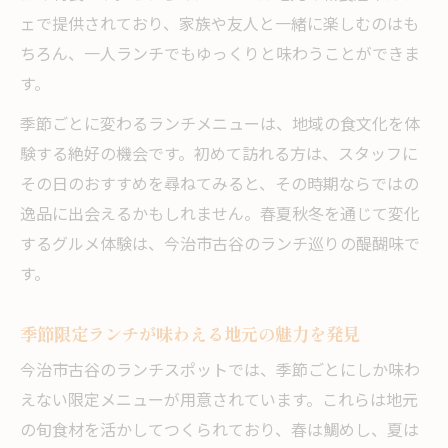
ェで提供されており、家族や友人と一緒に楽しむのはも
伝統の味を守る今治古谷のランチスポット
ちろん、一人ランチでもゆっくりと味わうことができま
郷土料理を取り入れた季節ランチ特集
す。
ランチで体感する今治古谷の食文化
季節ごとに変わるランチメニューは、地域の食文化を体
地元愛あふれる古谷の季節限定メニュー探訪記
験する絶好の機会です。初めて訪れる方は、スタッフに
ランチで巡る古谷の季節限定メニュー紹介
その日のおすすめを尋ねてみると、その時期ならではの
地元愛が詰まったランチ限定メニュー特集
逸品に出会えるかもしれません。春夏秋冬を通じて変化
今治市古谷のおすすめ季節限定ランチとは
するグルメ体験は、今治市古谷のランチ巡りの醍醐味で
季節感あふれる古谷のランチメニュー解説
す。
地域の魅力満載のランチ体験を古谷で実感
季節限定ランチが味わえる地元の魅力を発見
この記事の執筆・監修：こがね製麺所今治・多
度津運営チーム
今治市古谷のランチスポットでは、季節ごとにしか味わ
えない限定メニューが用意されています。これらは地元
の旬食材を活かしてつくられており、春は鯛めし、夏は