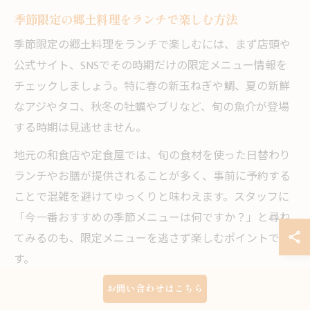
季節限定の郷土料理をランチで楽しむ方法
季節限定の郷土料理をランチで楽しむには、まず店頭や
公式サイト、SNSでその時期だけの限定メニュー情報を
チェックしましょう。特に春の新玉ねぎや鯛、夏の新鮮
なアジやタコ、秋冬の牡蠣やブリなど、旬の魚介が登場
する時期は見逃せません。
地元の和食店や定食屋では、旬の食材を使った日替わり
ランチやお膳が提供されることが多く、事前に予約する
ことで混雑を避けてゆっくりと味わえます。スタッフに
「今一番おすすめの季節メニューは何ですか？」と尋ね
てみるのも、限定メニューを逃さず楽しむポイントで
す。
例えば、春限定の鯛めしランチや、秋のきのこをふんだ
お問い合わせはこちら
んに使った和定食など、季節ごとのメニューはその時期