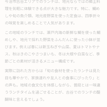
今治市古谷エリアでのランチは、地元ならではの郷土料
理を気軽に体験できる点が大きな魅力です。特に、鯛め
しや旬の魚介類、地元産野菜を使った定食は、四季折々
の味覚を楽しめることで人気があります。
この地域のランチでは、瀬戸内海の新鮮な鯛を使った鯛
めしや、地元で採れた野菜をふんだんに使った小鉢が並
びます。例えば春には新玉ねぎや山菜、夏はトマトやナ
ス、秋はきのこやさつまいも、冬は大根や白菜など、季
節ごとの素材が活きるメニュー構成です。
実際に訪れた方からは「旬の食材を使ったランチは見た
目も華やかで、家族連れや友人との食事にぴったり」と
の声も。地域の食文化を体感しながら、普段とは一味違
うランチタイムを過ごせることが、古谷でのランチの醍
醐味と言えるでしょう。