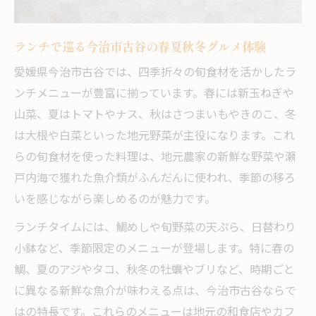
今治市古谷で旬食材ランチを選ぶポイント
愛媛今治古谷で味わう季節限定ランチ特集
ランチで巡る今治市古谷の春夏秋冬グルメ体験
鯛めしも登場！季節ごとに変わる古谷のランチ
愛媛県今治市古谷では、四季折々の旬食材を活かしたラ
事情
ンチメニューが豊富に揃っています。春には新玉ねぎや
ランチで楽しむ今治市古谷の鯛めしの魅力
山菜、夏はトマトやナス、秋はさつまいもやきのこ、冬
季節限定ランチに登場する鯛めしの特徴
は大根や白菜といった地元野菜が主役になります。これ
今治市のランチで味わう絶品鯛めし体験
らの旬食材を使った料理は、地元農家の新鮮な野菜や瀬
古谷のランチ事情と鯛めしのおすすめポイ
戸内海で獲れた魚介類がふんだんに使われ、季節の移ろ
ント
いを感じながら楽しめるのが魅力です。
人気の鯛めしランチで味わう地元の味覚
ランチタイムには、鯛めしや旬野菜の天ぷら、日替わり
郷土料理を満喫できる今治市古谷の季節ランチ
小鉢など、季節限定のメニューが登場します。特に春の
案内
鯛、夏のアジやタコ、秋冬の牡蠣やブリなど、時期ごと
今治市古谷で味わう郷土料理ランチの魅力
に異なる新鮮な魚介が味わえる点は、今治市古谷ならで
季節限定の郷土料理をランチで楽しむ方法
はの特長です。これらのメニューは地元の和食店やカフ