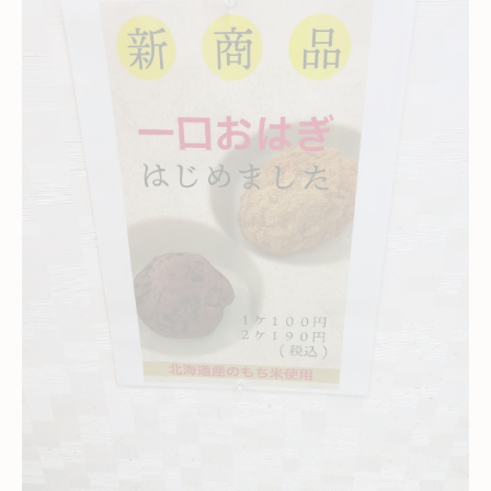
今治市古谷の地元グルメをランチで堪能し
よう
季節限定ランチで味わう伝統と新しさの融
合
地元食材を活かした古谷のランチ体験とは
ランチタイムに楽しむ地元グルメの魅力満
載
季節限定グルメが揃う古谷のランチ情報
旬食材を楽しむ愛媛今治古谷ならではのランチ
特集
ランチで味わう今治古谷の旬食材の魅力
愛媛今治古谷の季節ランチおすすめ食材解
説
地元の旬を活かした絶品ランチが集結