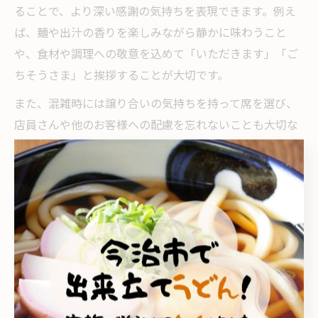
ることで、より深い感謝の気持ちを表現できます。例え
ば、麺や出汁の香りを楽しみながら静かに味わうこと
や、食材や調理への敬意を込めて「いただきます」「ご
ちそうさま」と挨拶することが大切です。
また、混雑時には譲り合いの気持ちを持って席を選び、
店員さんや他のお客様への配慮を忘れないことも大切な
マナーです。写真撮影や長時間の滞在を控えることで、
他の方への迷惑を防ぐことができます。
こうした心遣いが、地域の人々やうどん文化への感謝と
して伝わります。森上のうどん店で食事をする際は、ぜ
ひ思いやりのある行動を心がけてみてください。
波方町森上ならではの特別なうどん時