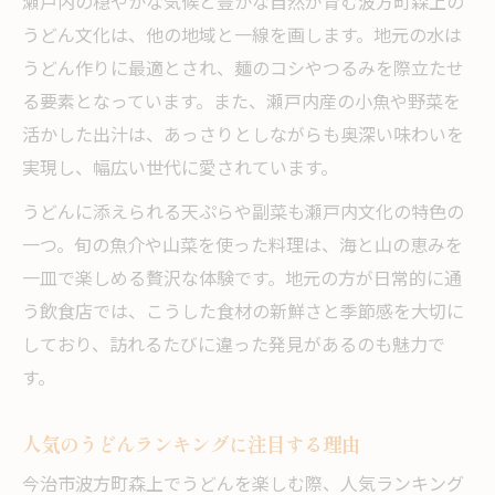
瀬戸内の穏やかな気候と豊かな自然が育む波方町森上の
うどん文化は、他の地域と一線を画します。地元の水は
うどん作りに最適とされ、麺のコシやつるみを際立たせ
る要素となっています。また、瀬戸内産の小魚や野菜を
活かした出汁は、あっさりとしながらも奥深い味わいを
実現し、幅広い世代に愛されています。
うどんに添えられる天ぷらや副菜も瀬戸内文化の特色の
一つ。旬の魚介や山菜を使った料理は、海と山の恵みを
一皿で楽しめる贅沢な体験です。地元の方が日常的に通
う飲食店では、こうした食材の新鮮さと季節感を大切に
しており、訪れるたびに違った発見があるのも魅力で
す。
人気のうどんランキングに注目する理由
今治市波方町森上でうどんを楽しむ際、人気ランキング