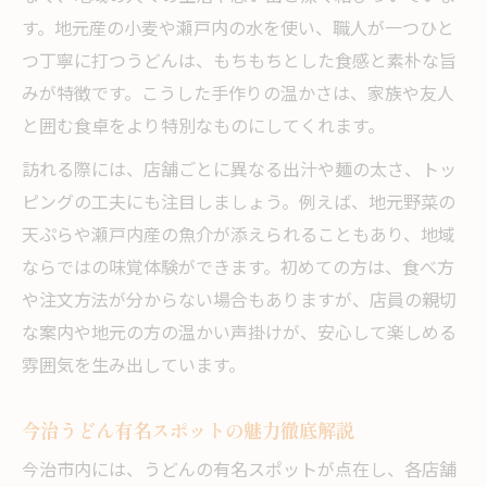
家族や友人と楽しむうどんのひととき
す。地元産の小麦や瀬戸内の水を使い、職人が一つひと
家族で味わう森上うどんの楽しみ方
つ丁寧に打つうどんは、もちもちとした食感と素朴な旨
友人と行くうどんランチで絆を深める
みが特徴です。こうした手作りの温かさは、家族や友人
うどんを囲んで過ごす心豊かな時間
と囲む食卓をより特別なものにしてくれます。
森上のうどんは団らんにぴったりの味
訪れる際には、店舗ごとに異なる出汁や麺の太さ、トッ
みんなで選ぶうどんメニューの魅力
ピングの工夫にも注目しましょう。例えば、地元野菜の
天ぷらや瀬戸内産の魚介が添えられることもあり、地域
美味しいうどんを通じて感じる地元の感謝
ならではの味覚体験ができます。初めての方は、食べ方
うどんの美味しさに込められた地元の想い
や注文方法が分からない場合もありますが、店員の親切
今治のおすすめうどんで感謝を実感しよう
な案内や地元の方の温かい声掛けが、安心して楽しめる
森上のうどんが伝える感謝の心とは
雰囲気を生み出しています。
地域に愛されるうどん店の温もり体験
うどんで感じる地元への感謝の気持ち
今治うどん有名スポットの魅力徹底解説
今治市内には、うどんの有名スポットが点在し、各店舗