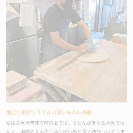
感謝を伝えるうどんの食べ方とマナー
波方町森上ならではの特別なうどん時間を満喫
森上独自のうどん時間の過ごし方
今治うどん村で味わう贅沢なひととき
特別なうどん体験が叶う森上の魅力
うどんの美味しさを引き立てる食空間
地元ならではのうどん文化に浸る時間
心温まるうどん文化と地域への想い
うどんを囲む森上の温かな人々の絆
地域とともに育つうどん文化の歴史
今治讃岐うどんで感じるふるさとの誇り
地元に根付くうどんの深い味わい体験
うどんが地域の元気を支える理由とは
愛媛県今治市波方町森上では、うどんが単なる食事では
うどんを通して広がる交流と感謝の輪
なく、地域の人々の生活や思い出と深く結びついていま