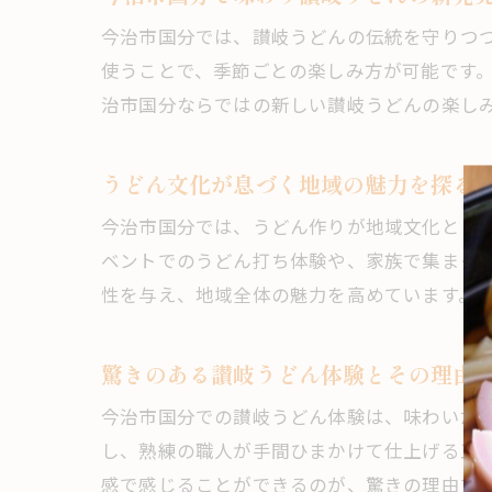
今治市国分では、讃岐うどんの伝統を守りつ
使うことで、季節ごとの楽しみ方が可能です
治市国分ならではの新しい讃岐うどんの楽し
うどん文化が息づく地域の魅力を探る
今治市国分では、うどん作りが地域文化とし
ベントでのうどん打ち体験や、家族で集まっ
性を与え、地域全体の魅力を高めています。
驚きのある讃岐うどん体験とその理由
今治市国分での讃岐うどん体験は、味わいだ
し、熟練の職人が手間ひまかけて仕上げる工
感で感じることができるのが、驚きの理由で