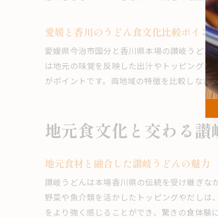
愛媛と香川のうどん食文化比較ポイン
愛媛県今治市国分と香川県本場の讃岐うどん
は地元の味覚を反映した出汁やトッピングが
がポイントです。両地域の特徴を比較しなが
地元食文化と交わる讃
地元食材と融合した讃岐うどんの魅力
讃岐うどんは本場香川県の伝統を受け継ぎな
野菜や魚介類を活かしたトッピングやだしは
をより強く感じることができ、驚きの食体験