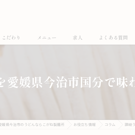
こだわり
メニュー
求人
よくある質問
を愛媛県今治市国分で味
愛媛県今治市のうどんならこがね製麺所
お役立ち情報
コラム
讃岐