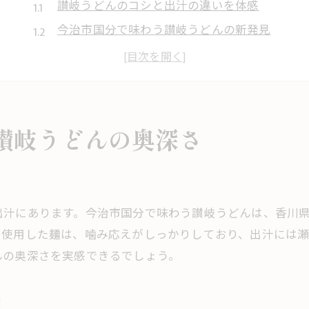
讃岐うどんのコシと出汁の違いを体感
今治市国分で味わう讃岐うどんの新発見
うどん文化が息づく地域の魅力を探る
驚きのある讃岐うどん体験とその理由
愛媛と香川のうどん食文化比較ポイント
地元食文化と交わる讃岐うどんの魅力発見
讃岐うどんの奥深さ
地元食材と融合した讃岐うどんの魅力
今治の伝統と讃岐うどんのコラボ体験
地域限定の味わいを楽しむ讃岐うどん
出汁にあります。今治市国分で味わう讃岐うどんは、香川
讃岐うどんが今治の食文化に根付く理由
を使用した麺は、噛み応えがしっかりしており、出汁には
地元の声で語る讃岐うどんの人気の秘密
んの奥深さを実感できるでしょう。
讃岐うどん好きが驚く今治の味わい方
今治独自の讃岐うどんアレンジ術を知る
見