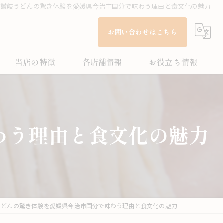
讃岐うどんの驚き体験を愛媛県今治市国分で味わう理由と食文化の魅力
お問い合わせはこちら
当店の特徴
各店舗情報
お役立ち情報
多度津町のうどん
こがね製麺所 今治鳥生店
ブログ
家族
こがね製麺所 今治ハローズ中寺店
コラム
わう理由と食文化の魅力
テイクアウト
こがね製麺所 多度津店
ランチ
お子様メニュー
うどんの驚き体験を愛媛県今治市国分で味わう理由と食文化の魅力