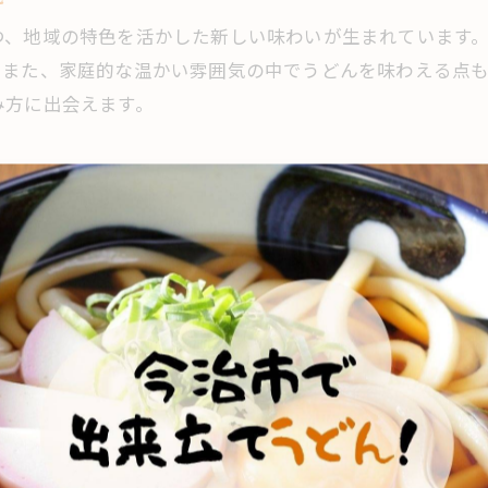
驚きの食べ方で讃岐うどんを楽しむ方法
つ、地域の特色を活かした新しい味わいが生まれています
地元流のうどんの食べ比べポイント解説
。また、家庭的な温かい雰囲気の中でうどんを味わえる点
今治の讃岐うどんで味わう新しい発見
み方に出会えます。
讃岐うどん好き必見の今治流食文化体験
地域の伝統が光る讃岐うどんの食体験を
今治に根付く伝統が讃岐うどんを豊かに
て根付いています。その背景には、地元の人々の協力や伝
歴史ある製法で味わう讃岐うどんの魅力
て手打ちうどんを楽しむ風習が今も受け継がれています。
地元で受け継がれるうどん文化の奥深さ
讃岐うどんに見る今治の伝統と工夫の融合
家族で楽しむ地域の讃岐うどん体験談
驚きを求めるなら今治国分の讃岐うどんへ
けでなく、その背景にある歴史やこだわりに触れる点でも
今治国分で出会う驚きの讃岐うどん体験
程を見学できることもあります。こうした体験を通じて、
初めてでも楽しめる讃岐うどんの魅力とは
す。