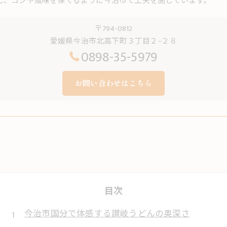
し、コシや風味を保てるように今治市で工夫を施しています。
〒794-0812
愛媛県今治市北高下町３丁目２−２８
0898-35-5979
お問い合わせはこちら
目次
今治市国分で体感する讃岐うどんの奥深さ