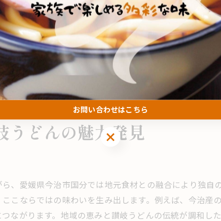
地元民が勧める今治の讃岐うどん名所案内
新感覚の讃岐うどんを今治国分で味わう
ト
旅行者必見の今治讃岐うどんおすすめ情報
には、食文化の違いがいくつかあります。香川は強いコシ
讃岐うどんの歴史と今治ならではの工夫
用いられます。具体的には、魚介や地元野菜を活かしたア
讃岐うどんの歴史が今治で進化する理由
ら味わうことで、うどん文化の多様性と奥深さを再発見でき
今治独自の工夫が光る讃岐うどんの魅力
お問い合わせはこちら
伝統と革新が融合したうどん文化の今
岐うどんの魅力発見
讃岐うどんをより美味しくする地元技法
お問い合わせはこちら
歴史から学ぶ今治讃岐うどんの変化と挑戦
がら、愛媛県今治市国分では地元食材との融合により独自
、ここならではの味わいを生み出します。例えば、今治産
につながります。地域の恵みと讃岐うどんの伝統が調和し