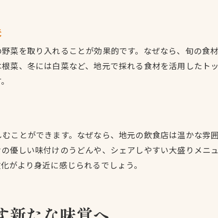
地元の人に愛される豚肉うどんの秘密
伝統と工夫が息づく佐方のうどん物語
夫
佐方の歴史に根付くうどんの伝統を探る
の野菜を取り入れることが効果的です。なぜなら、旬の食
受け継がれるうどん作りの技と工夫
は根菜、冬には白菜など、地元で採れる食材を活用したト
新旧が融合した佐方うどんの進化に注目
す。
うどん文化を支える職人の情熱を紹介
地域に愛される佐方うどんの特徴とは
次世代へと紡がれるうどんの物語
お問い合わせはこちら
お問い合わせはこちら
しむことができます。なぜなら、地元の飲食店は温かな雰
家族で楽しむ豚肉入りうどんの食卓提案
けの優しい味付けのうどんや、シェアしやすい大盛りメニ
家族みんなで楽しめる豚肉入りうどんレシピ
文化がより身近に感じられるでしょう。
子どもも喜ぶ優しい味わいのうどん工夫
みんなで囲む豚肉うどんの温かな食卓
す新たな味覚へ
家庭で作る豚肉うどんの簡単アレンジ術