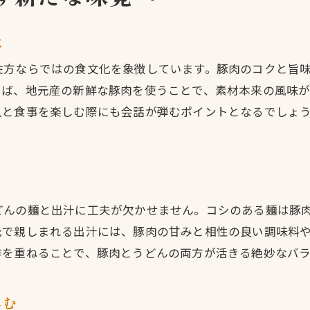
家族で味わう佐方うどんの楽しみ方
は
健康を意識したうどんと豚肉の食べ方
食材の個性が引き立つうどん選びのコツ
佐方ならではの食文化を象徴しています。豚肉のコクと旨
えば、地元産の新鮮な豚肉を使うことで、素材本来の風味
豚肉と相性抜群なうどんの選び方の秘訣
人と食事を楽しむ際にも会話が弾むポイントとなるでしょ
地元食材が光るうどんの選び方を伝授
季節の素材を活かすうどん選びの工夫
風味を引き出すうどん麺と豚肉の関係
満足感を高める佐方流うどん選びのポイント
どんの麺と出汁に工夫が欠かせません。コシのある麺は豚
迷わず選べるうどんと具材の組み合わせ術
元で親しまれる出汁には、豚肉の甘みと相性の良い調味料
今治佐方で出会う心温まるうどん時間
作を重ねることで、豚肉とうどんの両方が活きる絶妙なバ
心も満たす佐方のうどんで癒やしのひととき
うどんと豚肉が彩る至福の食体験を満喫
しむ