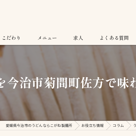
こだわり
メニュー
求人
よくある質問
を今治市菊間町佐方で味
愛媛県今治市のうどんならこがね製麺所
お役立ち情報
コラム