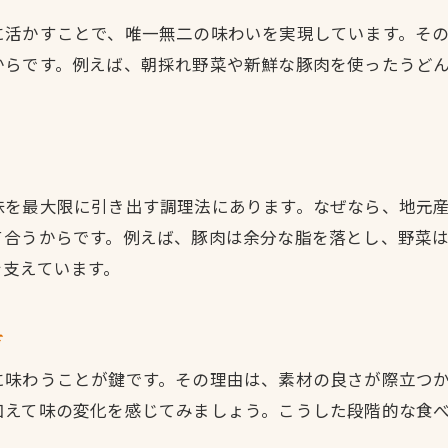
佐方ならではのうどん文化を楽しむ極意
に活かすことで、唯一無二の味わいを実現しています。そ
佐方独自のうどん作りのこだわりとは
からです。例えば、朝採れ野菜や新鮮な豚肉を使ったうど
地域色豊かなうどんの味わい方を知る
。
家庭でも実践できる佐方のうどん文化
伝統が息づく佐方流うどんの食べ方
うどんと地域食材の絶妙な組み合わせ術
味を最大限に引き出す調理法にあります。なぜなら、地元
佐方のうどん巡りで味覚を深めるコツ
て合うからです。例えば、豚肉は余分な脂を落とし、野菜
うどんと豚肉の相性を地域で味わう魅力
を支えています。
地域食材が生むうどんと豚肉の絶品調和
地元食材で楽しむ豚肉うどんの醍醐味
方
豚肉とうどんが織りなす新しい味体験
に味わうことが鍵です。その理由は、素材の良さが際立つ
佐方の風土が育むうどんと豚肉の魅力
加えて味の変化を感じてみましょう。こうした段階的な食
季節ごとに楽しむ豚肉うどんの食べ比べ