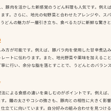
くつろげる空間で味わう佐方のうどん時間
え、豚肉を活かした新感覚のうどん料理も人気です。例え
家族や友人と楽しむ佐方のうどんの魅力
ります。さらに、地元の旬野菜と合わせたアレンジや、ス
地域のぬくもり感じるうどん時間のすすめ
、うどんの魅力が一層引き立ち、食べるたびに新鮮な驚き
思い出に残る佐方うどん体験のヒント
説
しみ方が可能です。例えば、豚バラ肉を使用した甘辛煮込
トレートに伝わります。また、地元野菜や薬味を加えるこ
丁寧に行い、余分な脂を落とすことで、うどんとのバラン
方
理法による食感の違いを楽しむのがポイントです。例えば
ます。麺の太さやコシの強さも、豚肉との相性に大きく影
り仕立てに向いています。自分好みの組み合わせを見つけ