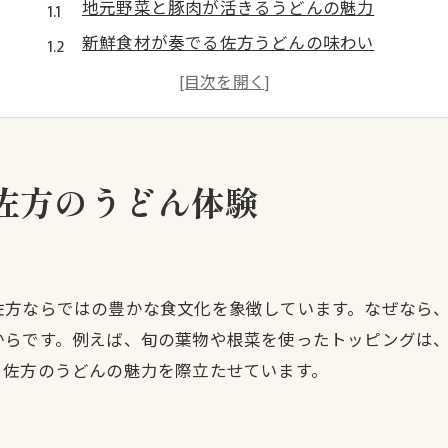
地元野菜と豚肉が活きるうどんの魅力
新鮮食材が奏でる佐方うどんの味わい
素材の良さが際立つ佐方流うどん体験
地元の味を堪能できるうどんの楽しみ方
豚肉入りうどんで佐方の旬を味わう工夫
家族で楽しむ佐方のうどん文化入門
佐方のうどん体験
豚肉とうどんが織りなす新たな味覚へ
豚肉とうどんが生み出す絶妙な調和とは
豚肉の旨味を引き立てるうどんの秘密
佐方ならではの豊かな食文化を象徴しています。なぜなら
新感覚のうどん料理で味覚の発見を楽しむ
からです。例えば、旬の葉物や根菜を使ったトッピングは
豚肉入りうどんのアレンジ例を徹底解説
、佐方のうどんの魅力を際立たせています。
食感の違いが楽しい豚肉うどんの選び方
うどんと豚肉で広がる食の楽しみ方