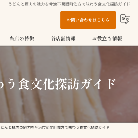
うどんと豚肉の魅力を今治市菊間町佐方で味わう食文化探訪ガイド
お問い合わせはこちら
当店の特徴
各店舗情報
お役立ち情報
多度津町のうどん
こがね製麺所 今治鳥生店
ブログ
家族
こがね製麺所 今治ハローズ中寺店
コラム
わう食文化探訪ガイド
テイクアウト
こがね製麺所 多度津店
ランチ
お子様メニュー
うどんと豚肉の魅力を今治市菊間町佐方で味わう食文化探訪ガイド