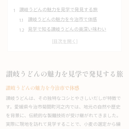
讃岐うどんの魅力を見学で発見する旅
讃岐うどんの魅力を今治市で体感
見学で知る讃岐うどんの奥深い味わい
今治うどんの特徴と人気の理由を探る
讃岐うどん見学で新たな発見に出会う
今治市の讃岐うどん文化の楽しみ方
見学旅で味わう讃岐うどんの本質
讃岐うどんの魅力を見学で発見する旅
河之内で味わう讃岐うどんの奥深さ
讃岐うどんの魅力を今治市で体感
河之内ならではの讃岐うどん体験とは
地元で感じる讃岐うどんの味の個性
讃岐うどんは、その独特なコシとやさしいだしが特徴で
す。愛媛県今治市菊間町河之内では、地元の自然や歴史
今治讃岐うどんの奥深さを現地で知る
を背景に、伝統的な製麺技術が受け継がれてきました。
地元食材と讃岐うどんの絶妙な組み合わせ
実際に現地を訪れて見学することで、小麦の選定から練
見学を通じて知るうどん人気の背景