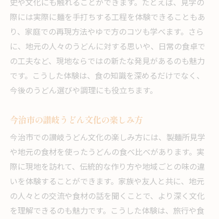
史や文化にも触れることができます。たとえば、見学の
地域で培われたうどん作りの技術
際には実際に麺を手打ちする工程を体験できることもあ
今治うどんの現場で出会う驚き
り、家庭での再現方法やゆで方のコツも学べます。さら
見学で深まる讃岐うどんへの理解
に、地元の人々のうどんに対する思いや、日常の食卓で
讃岐うどんの作り方と地域の工夫を探る
の工夫など、現地ならではの新たな発見があるのも魅力
讃岐うどん作りの工程を見学で解説
です。こうした体験は、食の知識を深めるだけでなく、
今後のうどん選びや調理にも役立ちます。
今治市流のうどん作りの工夫を知る
地域の知恵が生きる讃岐うどんの作法
今治市の讃岐うどん文化の楽しみ方
見学でわかるうどんと地元食材の関係
今治市での讃岐うどん文化の楽しみ方には、製麺所見学
讃岐うどん作りに欠かせない地元の工夫
や地元の食材を使ったうどんの食べ比べがあります。実
今治市で学ぶ讃岐うどん製法の魅力
際に現地を訪れて、伝統的な作り方や地域ごとの味の違
河之内で広がる讃岐うどんの新発見
いを体験することができます。家族や友人と共に、地元
河之内で見つかる讃岐うどんの新たな魅力
の人々との交流や食材の話を聞くことで、より深く文化
見学を通じて知るうどんの今と昔
を理解できるのも魅力です。こうした体験は、旅行や食