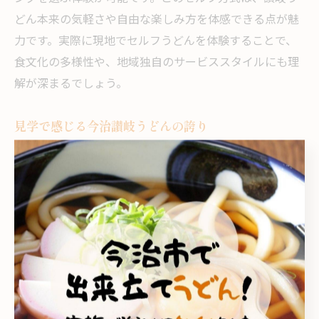
どん本来の気軽さや自由な楽しみ方を体感できる点が魅
力です。実際に現地でセルフうどんを体験することで、
食文化の多様性や、地域独自のサービススタイルにも理
解が深まるでしょう。
見学で感じる今治讃岐うどんの誇り
今治市菊間町河之内の讃岐うどん見学では、地域の誇り
や情熱が随所に感じられます。職人の手仕事や伝統への
こだわり、地元食材を活用した工夫など、すべてが地域
のアイデンティティを形成しています。見学を通じて、
単なる食事以上の価値を知り、今治ならではの讃岐うど
ん文化の奥深さを体感できるのが大きな魅力です。