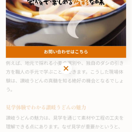
讃岐うどん見学なら河之内がおすすめ
河之内で讃岐うどん見学を満喫する方法
讃岐うどんの製麺工程を間近で体験できる河之内の見学
は、食文化の深い理解に直結します。なぜなら、実際に
小麦から麺を打ち、ダシを仕込む工程を見ることで、う
お問い合わせはこちら
どん作りのこだわりや歴史が肌で感じられるからです。
例えば、地元で採れる小麦の選別や、独自のダシの引き
お問い合わせはこちら
方を職人の手元で学ぶことができます。こうした現場体
験は、讃岐うどんの真髄を知る絶好の機会となるでしょ
う。
見学体験でわかる讃岐うどんの魅力
讃岐うどんの魅力は、見学を通じて素材や工程の工夫を
理解できる点にあります。なぜ見学が重要かというと、