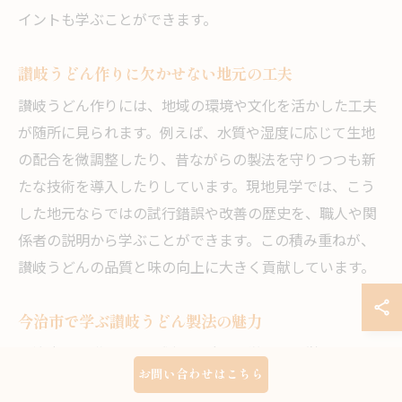
イントも学ぶことができます。
讃岐うどん作りに欠かせない地元の工夫
讃岐うどん作りには、地域の環境や文化を活かした工夫
が随所に見られます。例えば、水質や湿度に応じて生地
の配合を微調整したり、昔ながらの製法を守りつつも新
たな技術を導入したりしています。現地見学では、こう
した地元ならではの試行錯誤や改善の歴史を、職人や関
係者の説明から学ぶことができます。この積み重ねが、
讃岐うどんの品質と味の向上に大きく貢献しています。
今治市で学ぶ讃岐うどん製法の魅力
今治市での讃岐うどん製法体験は、単なる見学を超えた
お問い合わせはこちら
学びがあります。職人の技術や地域独自の工夫、食材と