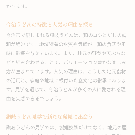
かります。
見学で知る今治うどんのセルフ文化
河之内で人気の讃岐うどん体験法
今治うどんの特徴と人気の理由を探る
見学を通じて知る讃岐うどんの伝統
今治市で親しまれる讃岐うどんは、麺のコシとだしの調
見学で学ぶ讃岐うどんの伝統製法
和が絶妙です。地域特有の水質や気候が、麺の食感や風
今治市で感じるうどん作りの歴史
味に影響を与えています。また、地元の野菜や天ぷらな
讃岐うどん文化の奥深さを見学で体験
どと組み合わせることで、バリエーション豊かな楽しみ
地域に伝わるうどん作りのこだわり
方が生まれています。人気の理由は、こうした地元食材
見学で知る讃岐うどんの受け継がれる味
の活用と、家庭や地域に根付いた食文化の継承にありま
今治の伝統を讃岐うどんで感じる
す。見学を通じて、今治うどんが多くの人に愛される理
由を実感できるでしょう。
今治市で体験する製麺の現場と食文化
今治市で味わう讃岐うどん製麺体験
讃岐うどん見学で新たな発見に出会う
製麺所見学で知るうどんの作り方
讃岐うどんの見学では、製麺技術だけでなく、地元の歴
讃岐うどんの食文化を現場で学ぶ