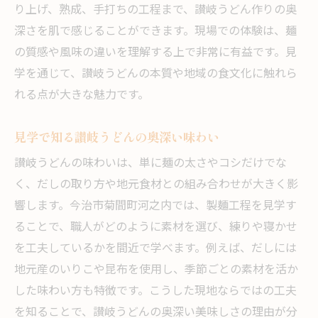
り上げ、熟成、手打ちの工程まで、讃岐うどん作りの奥
河之内で楽しむ讃岐うどんの魅力
深さを肌で感じることができます。現場での体験は、麺
地元に根付く讃岐うどん文化を体感
の質感や風味の違いを理解する上で非常に有益です。見
今治市の讃岐うどん文化を見学で理解
学を通じて、讃岐うどんの本質や地域の食文化に触れら
地域で育まれた讃岐うどんの伝統
れる点が大きな魅力です。
地元の食と讃岐うどんの深い関わり
見学で知る讃岐うどんの奥深い味わい
讃岐うどんが今治市に根付く理由を考える
讃岐うどんの味わいは、単に麺の太さやコシだけでな
セルフうどんのスタイルも現地で体験
く、だしの取り方や地元食材との組み合わせが大きく影
見学で感じる今治讃岐うどんの誇り
響します。今治市菊間町河之内では、製麺工程を見学す
讃岐うどん見学なら河之内がおすすめ
ることで、職人がどのように素材を選び、練りや寝かせ
河之内で讃岐うどん見学を満喫する方法
を工夫しているかを間近で学べます。例えば、だしには
見学体験でわかる讃岐うどんの魅力
地元産のいりこや昆布を使用し、季節ごとの素材を活か
今治市でおすすめする讃岐うどんの理由
した味わい方も特徴です。こうした現地ならではの工夫
讃岐うどんファンに河之内が選ばれる理由
を知ることで、讃岐うどんの奥深い美味しさの理由が分