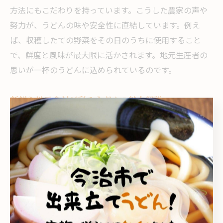
方法にもこだわりを持っています。こうした農家の声や
努力が、うどんの味や安全性に直結しています。例え
ば、収穫したての野菜をその日のうちに使用すること
で、鮮度と風味が最大限に活かされます。地元生産者の
思いが一杯のうどんに込められているのです。
新鮮な地元食材が彩るうどんの魅力解説
池原のうどんは、新鮮な地元食材がふんだんに使われて
いる点が大きな魅力です。朝採れ野菜や旬の山菜、地元
産のきのこなどが、うどんのトッピングとして活躍して
います。これにより、食材本来の味や香りを存分に楽し
むことができます。さらに、地元食材を使うことで地域
経済の活性化にも貢献しています。食べる人にとって
も、安心・安全な食体験が広がるのが池原うどんの魅力