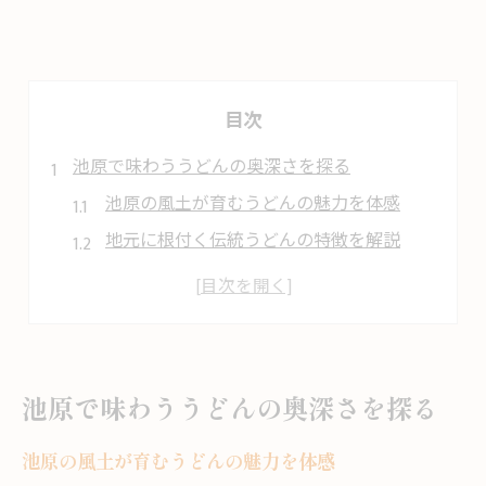
目次
池原で味わううどんの奥深さを探る
池原の風土が育むうどんの魅力を体感
地元に根付く伝統うどんの特徴を解説
池原のうどんに込められた思いに迫る
うどんの食べ比べで知る池原の個性
地元住民が語るうどんの楽しみ方とは
愛され続ける池原流うどん文化の秘密
池原で味わううどんの奥深さを探る
地域の希望を映す池原うどんの魅力
池原の風土が育むうどんの魅力を体感
地域の希望が詰まった池原のうどん物語