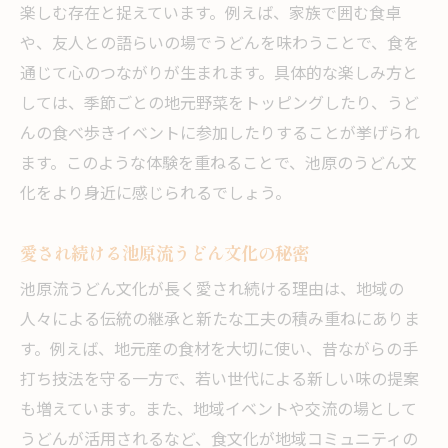
楽しむ存在と捉えています。例えば、家族で囲む食卓
新たな出会いを生む池原のうどん物語
や、友人との語らいの場でうどんを味わうことで、食を
池原うどんがつなぐ人々の新たな出会い
通じて心のつながりが生まれます。具体的な楽しみ方と
うどんをきっかけに広がる地域の輪とは
しては、季節ごとの地元野菜をトッピングしたり、うど
旅人が語る池原うどんとの心温まる出会い
んの食べ歩きイベントに参加したりすることが挙げられ
ます。このような体験を重ねることで、池原のうどん文
池原うどんで生まれる感動のエピソード
化をより身近に感じられるでしょう。
うどんを通じて地域に根づく新たな希望
池原のうどんで未来への出会いを楽しむ
愛され続ける池原流うどん文化の秘密
池原流うどん文化が長く愛され続ける理由は、地域の
人々による伝統の継承と新たな工夫の積み重ねにありま
す。例えば、地元産の食材を大切に使い、昔ながらの手
打ち技法を守る一方で、若い世代による新しい味の提案
も増えています。また、地域イベントや交流の場として
うどんが活用されるなど、食文化が地域コミュニティの