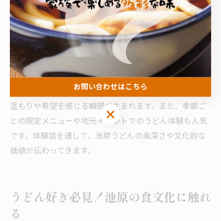
です。
体験談から分かる池原うどんの奥深さ
実際に池原でうどんを味わった人々からは、「麺のコシ
や出汁の深い味わいが忘れられない」「地元ならではの
温かいもてなしに感動した」といった声が聞かれます。
お問い合わせはこちら
家族や友人と食卓を囲むことで、うどんを通じて地域の
温もりや希望を感じる瞬間が生まれます。また、季節ご
お問い合わせはこちら
との限定メニューや地元イベントでのうどん体験も人気
です。体験談を通して、池原うどんの奥深さや文化的な
価値が伝わってきます。
うどん好き必見！池原の食文化に触れ
る