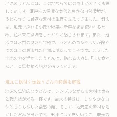
うどんを通じて感じる地元の絆と温かさ
池原のうどんには、この地ならではの風土が大きく影響
しています。瀬戸内の温暖な気候と豊かな自然環境が、
池原うどんに宿る未来への願いを知る
うどん作りに最適な素材の生育を支えてきました。例え
伝統と進化が織りなすうどんの新しい形
ば、地元で採れる小麦や野菜が新鮮なまま使われるた
うどん作りに込められた地元の想いとは
め、麺本来の風味をしっかりと感じられます。また、池
池原でうどんが人をつなぐ理由を考察
原では水質の良さも特徴で、うどんのコシやつやが際立
地元食材が輝く池原のうどん体験記
つのはこの恵まれた自然環境あってこそです。こうした
地元食材を活かした池原うどんの絶品体験
土地の力を活かしたうどんは、訪れる人々に「また食べ
四季折々の味わいを楽しむうどんの工夫
たい」と思わせる魅力を持っています。
池原産食材と相性抜群のうどんの味わい
地元に根付く伝統うどんの特徴を解説
農家の声が届くうどん作りの裏側を探る
池原の伝統的なうどんは、シンプルながらも素材の良さ
新鮮な地元食材が彩るうどんの魅力解説
と職人技が光る一杯です。最大の特徴は、しなやかなコ
体験談から分かる池原うどんの奥深さ
シともちもちした食感の麺、そして、地元産の素材を活
うどん好き必見！池原の食文化に触れる
かした澄んだ出汁です。出汁には昆布やいりこ、地元の