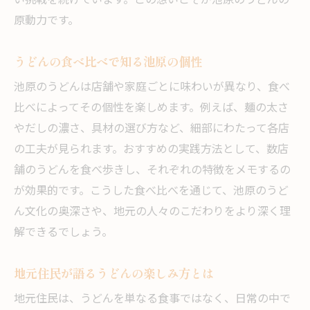
い挑戦を続けています。この想いこそが池原のうどんの
うどんを通じて感じる池原の温もり
原動力です。
うどんの味わいに宿る池原の人情を感じて
食卓を囲むことで深まる地域のつながり
うどんの食べ比べで知る池原の個性
池原の温もりが伝わるうどん作りの工夫
池原のうどんは店舗や家庭ごとに味わいが異なり、食べ
うどんと共に広がる地域の優しさを発見
比べによってその個性を楽しめます。例えば、麺の太さ
うどんを通じて伝わる池原の温かい心
やだしの濃さ、具材の選び方など、細部にわたって各店
地元住民が語るうどんの思い出エピソード
の工夫が見られます。おすすめの実践方法として、数店
池原発うどんと地域の歴史をひもとく
舗のうどんを食べ歩きし、それぞれの特徴をメモするの
池原の歴史が息づくうどんのはじまり
が効果的です。こうした食べ比べを通じて、池原のうど
ん文化の奥深さや、地元の人々のこだわりをより深く理
伝統を守るうどん作りの技と歴史背景
解できるでしょう。
うどんと共に歩んだ池原の地域物語
歴史的背景から見るうどん文化の変遷
地元住民が語るうどんの楽しみ方とは
うどんを支えた池原の人々の足跡に迫る
地元住民は、うどんを単なる食事ではなく、日常の中で
未来へつながる池原うどんの歴史探訪