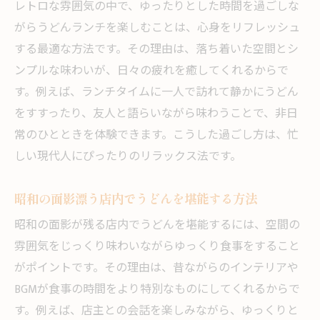
レトロな雰囲気の中で、ゆったりとした時間を過ごしな
世代を超えて愛されるうどんの理由を探る
がらうどんランチを楽しむことは、心身をリフレッシュ
家族で作るうどんの思い出とその楽しみ方
する最適な方法です。その理由は、落ち着いた空間とシ
懐かしさ漂う祇園町のうどん文化
ンプルな味わいが、日々の疲れを癒してくれるからで
祇園町に根付くうどん文化の歴史をたどる
す。例えば、ランチタイムに一人で訪れて静かにうどん
をすすったり、友人と語らいながら味わうことで、非日
懐かしさあふれるうどんの味と食卓の光景
常のひとときを体験できます。こうした過ごし方は、忙
伝統が息づく祇園町のうどん作りのこだわ
しい現代人にぴったりのリラックス法です。
り
地元の人々が語るうどん文化とその魅力
昭和の面影漂う店内でうどんを堪能する方法
昭和から続く祇園町のうどん伝承を知る
昭和の面影が残る店内でうどんを堪能するには、空間の
今治祇園町で感じる郷土うどんの温もり
雰囲気をじっくり味わいながらゆっくり食事をすること
森とうどんが織りなす癒しの食卓へ
がポイントです。その理由は、昔ながらのインテリアや
森の静寂とともに味わう癒しのうどん時間
BGMが食事の時間をより特別なものにしてくれるからで
自然の恵みを感じる祇園町うどんの楽しみ
す。例えば、店主との会話を楽しみながら、ゆっくりと