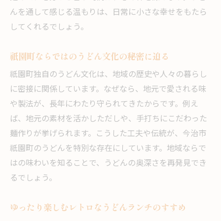
地域密着型うどん店の魅力と温かいサービ
んを通して感じる温もりは、日常に小さな幸せをもたら
ス
してくれるでしょう。
休日限定のうどんメニューを楽しむポイン
祇園町ならではのうどん文化の秘密に迫る
ト
今治祇園町で味わう地元うどんの思い出作
祇園町独自のうどん文化は、地域の歴史や人々の暮らし
り
に密接に関係しています。なぜなら、地元で愛される味
や製法が、長年にわたり守られてきたからです。例え
家族で囲む心温まるうどん時間
ば、地元の素材を活かしただしや、手打ちにこだわった
家族みんなで味わううどんの優しい美味し
麺作りが挙げられます。こうした工夫や伝統が、今治市
さ
祇園町のうどんを特別な存在にしています。地域ならで
うどんを通じて育む家族の温かな絆を体験
はの味わいを知ることで、うどんの奥深さを再発見でき
子連れでも安心して楽しめるうどん店の選
るでしょう。
び方
家族の団らんにぴったりなうどんランチの
ゆったり楽しむレトロなうどんランチのすすめ
魅力