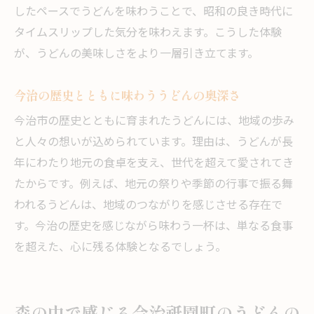
方
したペースでうどんを味わうことで、昭和の良き時代に
うどんと森の調和が生み出す特別な食体験
タイムスリップした気分を味わえます。こうした体験
が、うどんの美味しさをより一層引き立てます。
森の風景を眺めながら堪能するうどんの魅
力
今治の歴史とともに味わううどんの奥深さ
今治祇園町ならではの心癒すうどんの味わ
い
今治市の歴史とともに育まれたうどんには、地域の歩み
と人々の想いが込められています。理由は、うどんが長
森と食が織りなす贅沢なうどんの時間を満
年にわたり地元の食卓を支え、世代を超えて愛されてき
喫
たからです。例えば、地元の祭りや季節の行事で振る舞
うどん好きが語る今治祇園町の魅力
われるうどんは、地域のつながりを感じさせる存在で
うどん好きが選ぶ今治祇園町のおすすめポ
す。今治の歴史を感じながら味わう一杯は、単なる食事
イント
を超えた、心に残る体験となるでしょう。
実際に食べて感じたうどんの美味しさと工
夫
うどん通が語る祇園町の食文化の奥深さ
森の中で感じる今治祇園町のうどんの