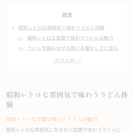
目次
昭和レトロな雰囲気で味わううどん体験
昭和レトロな空間で味わううどんの魅力
うどんを囲みながら感じる懐かしさと温も
り
祇園町ならではのうどん文化の秘密に迫る
ゆったり楽しむレトロなうどんランチのす
すめ
昭和レトロな雰囲気で味わううどん体
昭和の面影漂う店内でうどんを堪能する方
験
法
今治の歴史とともに味わううどんの奥深さ
昭和レトロな空間で味わううどんの魅力
森の中で感じる今治祇園町のうどんの魅力
昭和レトロな雰囲気に包まれた空間で味わううどんに