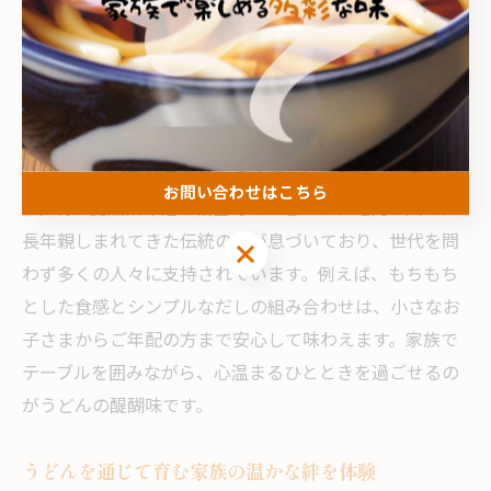
家族で囲む心温まるうどん時間
家族みんなで味わううどんの優しい美味しさ
うどんは、家族全員が楽しめる優しい味わいが魅力で
お問い合わせはこちら
す。特に愛媛県今治市祇園町のうどんは、地元の人々に
長年親しまれてきた伝統の味が息づいており、世代を問
お問い合わせはこちら
わず多くの人々に支持されています。例えば、もちもち
とした食感とシンプルなだしの組み合わせは、小さなお
子さまからご年配の方まで安心して味わえます。家族で
テーブルを囲みながら、心温まるひとときを過ごせるの
がうどんの醍醐味です。
うどんを通じて育む家族の温かな絆を体験