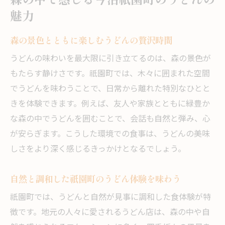
リピーターが絶賛するうどんの魅力体験談
魅力
地元うどんの魅力と訪れる人々の声を紹介
森の景色とともに楽しむうどんの贅沢時間
うどん好きなら一度は味わいたい祇園町の
逸品
うどんの味わいを最大限に引き立てるのは、森の景色が
もたらす静けさです。祇園町では、木々に囲まれた空間
心に残る地元うどんとの出会いを求めて
でうどんを味わうことで、日常から離れた特別なひとと
心に残る一杯のうどんと出会うためのヒン
きを体験できます。例えば、友人や家族とともに緑豊か
ト
な森の中でうどんを囲むことで、会話も自然と弾み、心
地元うどん巡りで得られる忘れられない体
が安らぎます。こうした環境での食事は、うどんの美味
験
しさをより深く感じるきっかけとなるでしょう。
祇園町で見つけるうどんの新たな魅力発見
思い出に残るうどんとの出会い方を伝授
自然と調和した祇園町のうどん体験を味わう
今治祇園町で心動かすうどん体験を楽しむ
祇園町では、うどんと自然が見事に調和した食体験が特
次に訪れたい地元うどんの魅力を探しに行
徴です。地元の人々に愛されるうどん店は、森の中や自
こう