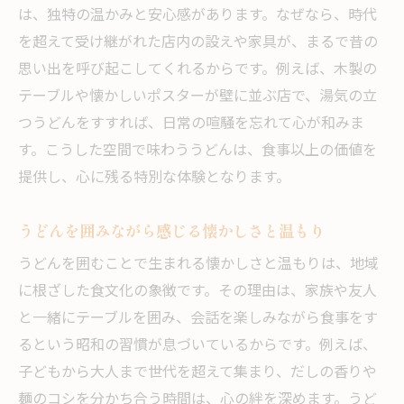
森の景色とともに楽しむうどんの贅沢時間
は、独特の温かみと安心感があります。なぜなら、時代
自然と調和した祇園町のうどん体験を味わ
を超えて受け継がれた店内の設えや家具が、まるで昔の
う
思い出を呼び起こしてくれるからです。例えば、木製の
木漏れ日の中で堪能するうどんの美味しさ
テーブルや懐かしいポスターが壁に並ぶ店で、湯気の立
つうどんをすすれば、日常の喧騒を忘れて心が和みま
森の静けさが引き立てるうどんの旨み発見
す。こうした空間で味わううどんは、食事以上の価値を
今治祇園町で出会える森とうどんの調和
提供し、心に残る特別な体験となります。
心癒される森の食卓で味わううどんの魅力
地元で愛されるうどんを楽しむ休日
うどんを囲みながら感じる懐かしさと温もり
地元で親しまれるうどんの定番スタイル紹
うどんを囲むことで生まれる懐かしさと温もりは、地域
介
に根ざした食文化の象徴です。その理由は、家族や友人
休日に訪れたい祇園町のうどん店選びのコ
と一緒にテーブルを囲み、会話を楽しみながら食事をす
ツ
るという昭和の習慣が息づいているからです。例えば、
うどんを囲んで過ごす家族団らんのひとと
子どもから大人まで世代を超えて集まり、だしの香りや
き
麺のコシを分かち合う時間は、心の絆を深めます。うど