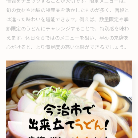
情報をチェックすることが大切です。限定メニューは、
旬の食材や地域の特産品を活かしたものが多く、普段と
は違った味わいを堪能できます。例えば、数量限定や季
節限定のうどんにチャレンジすることで、特別感を味わ
えます。休日ならではのメニューを狙い、早めの来店を
心がけると、より満足度の高い体験ができるでしょう。
今治祇園町で味わう地元うどんの思い出作り
今治市祇園町でうどんを味わう体験は、地元の温かさや
昭和レトロな雰囲気とともに、特別な思い出になりま
す。家族や友人と一緒に訪れ、地元うどんを堪能するこ
とで、日常から離れた安らぎを得られます。たとえば、
食後に街並みを散策することで、その土地ならではの歴
史や文化も感じられます。うどんとともに過ごす時間
が、心に残る食の思い出となるでしょう。