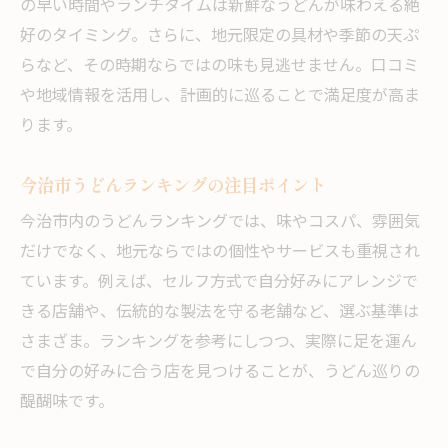
今治セルフうどん店の上手な楽しみ方
の早い時間やランチタイムは新鮮なうどんが味わえる絶
好のタイミング。さらに、地元限定の具材や季節の天ぷ
セルフうどんを満喫できるおすすめの流れ
らなど、その時期ならではの味も見逃せません。口コミ
河南町でセルフうどんを堪能する工夫
や地域情報を活用し、計画的に巡ることで満足度が高ま
うどん注文時のポイントと裏技を紹介
ります。
セルフ形式で味わう今治うどんの魅力
セルフうどんの良さを引き出す食べ方
今治市うどんランキングの注目ポイント
今治うどんの特徴と選び方のポイント
今治市内のうどんランキングでは、味やコスパ、雰囲気
今治うどんの特徴を知って賢く選ぶ方法
だけでなく、地元ならではの個性やサービスも重視され
うどん選びで迷わないための注目ポイント
ています。例えば、セルフ方式で自分好みにアレンジで
出汁や麺にこだわる今治うどんの見極め方
きる店舗や、伝統的な製法を守る老舗など、選ぶ基準は
さまざま。ランキングを参考にしつつ、実際に足を運ん
河南町で人気のうどんに共通する魅力
で自分の好みに合う店を見つけることが、うどん巡りの
自分好みのうどんを見つける選び方のコツ
醍醐味です。
口コミでわかる今治うどんの特徴を解説
河南町で美味しいうどんを探す理由