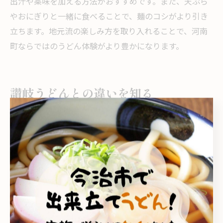
出汁や薬味を加える方法がおすすめです。また、天ぷら
やおにぎりと一緒に食べることで、麺のコシがより引き
立ちます。地元流の楽しみ方を取り入れることで、河南
町ならではのうどん体験がより豊かになります。
讃岐うどんとの違いを知る
今治うどんと讃岐うどんの味わい比較
今治うどんと讃岐うどんは、その味わいに明確な違いが
あります。讃岐うどんはコシの強い麺と透明感のある出
汁が特徴ですが、今治うどんは地域独自の優しい食感
と、地元食材を活かしたまろやかな風味が魅力です。例
えば、河南町のうどん店では地元野菜や魚介をトッピン
グに使うことで、讃岐うどんとは異なる旨味が生まれて