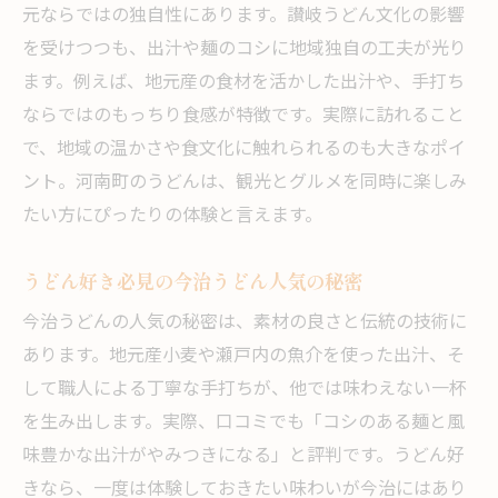
元ならではの独自性にあります。讃岐うどん文化の影響
うどんと地元食材のベストな組み合わせ
を受けつつも、出汁や麺のコシに地域独自の工夫が光り
人気のうどん店で味わう地元流の工夫
ます。例えば、地元産の食材を活かした出汁や、手打ち
うどんが美味しい季節限定メニュー体験
ならではのもっちり食感が特徴です。実際に訪れること
食べ比べで違いを感じるうどんの奥深さ
で、地域の温かさや食文化に触れられるのも大きなポイ
今治うどんのコシを徹底解説
ント。河南町のうどんは、観光とグルメを同時に楽しみ
今治のうどんが誇る強いコシの特徴
たい方にぴったりの体験と言えます。
うどんのコシにこだわる地元の技術
うどん好き必見の今治うどん人気の秘密
食感で選ぶ今治うどんの楽しみ方とは
コシの違いを比べるうどん食べ歩き体験
今治うどんの人気の秘密は、素材の良さと伝統の技術に
あります。地元産小麦や瀬戸内の魚介を使った出汁、そ
うどん通も納得のコシの秘密を探る
して職人による丁寧な手打ちが、他では味わえない一杯
今治うどんのコシを活かす食べ方の工夫
を生み出します。実際、口コミでも「コシのある麺と風
讃岐うどんとの違いを知る
味豊かな出汁がやみつきになる」と評判です。うどん好
今治うどんと讃岐うどんの味わい比較
きなら、一度は体験しておきたい味わいが今治にはあり