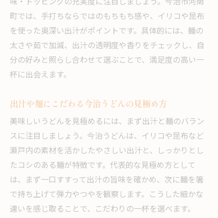
味・トッピングの充実度に注目しましょう。今治市河南
町では、手打ちならではのもちもち感や、イリコや昆布
を使った奥深い出汁がポイントです。具体的には、麺の
太さや茹で加減、出汁の透明度や香りをチェックし、自
分の好みと照らし合わせて選ぶことで、満足度の高い一
杯に出会えます。
出汁や麺にこだわる今治うどんの見極め方
美味しいうどんを見極めるには、まず出汁と麺のバラン
スに注目しましょう。今治うどんは、イリコや昆布など
瀬戸内の素材を活かしたやさしい出汁と、しっかりとし
たコシのある麺が特徴です。代表的な見極め方として
は、まず一口すすって出汁の旨味を確かめ、次に麺を箸
で持ち上げて弾力やつやを観察します。こうした細かな
違いを感じ取ることで、こだわりの一杯を選べます。