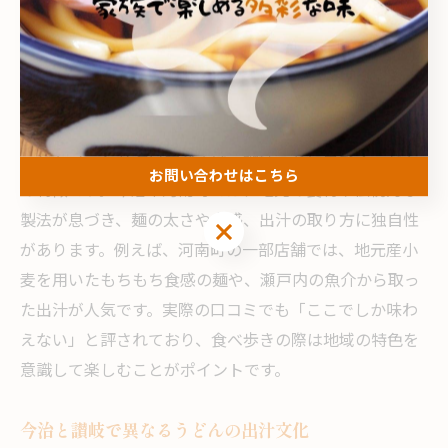
います。両者の違いを実際に食べ比べることで、麺や出
汁の個性を深く理解でき、うどんの奥深さを体感できま
す。
うどんファン注目の地域ごとの特徴とは
うどんファンが注目すべきは、地域ごとに異なるうどん
お問い合わせはこちら
の特徴です。今治市河南町では、地元の食材や伝統的な
製法が息づき、麺の太さや食感、出汁の取り方に独自性
お問い合わせはこちら
があります。例えば、河南町の一部店舗では、地元産小
麦を用いたもちもち食感の麺や、瀬戸内の魚介から取っ
た出汁が人気です。実際の口コミでも「ここでしか味わ
えない」と評されており、食べ歩きの際は地域の特色を
意識して楽しむことがポイントです。
今治と讃岐で異なるうどんの出汁文化