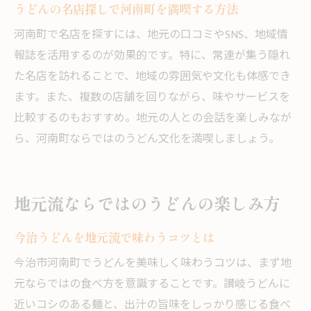
うどんの名店探しで河南町を満喫する方法
河南町でうどん探しが人気なワケを紹介
河南町で名店を探すには、地元の口コミやSNS、地域情
地元グルメ通もうなるうどんの美味しさ
報誌を活用するのが効果的です。特に、常連が集う隠れ
うどん巡りで河南町を選ぶメリットとは
た名店を訪れることで、地域の雰囲気や文化も体感でき
今治うどんの魅力を現地で体感しよう
ます。また、複数の店舗を回りながら、味やサービスを
地域密着のうどん店が愛される理由とは
比較するのもおすすめ。地元の人との会話を楽しみなが
ら、河南町ならではのうどん文化を満喫しましょう。
河南町発うどんの新しい楽しみ方を発見
地元流ならではのうどんの楽しみ方
今治うどんを地元流で味わうコツとは
今治市河南町でうどんを美味しく味わうコツは、まず地
元ならではの食べ方を意識することです。讃岐うどんに
近いコシのある麺と、出汁の旨味をしっかり感じる食べ