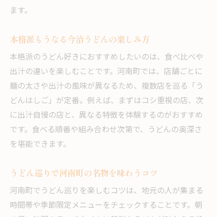
うどんファン注目の地域ごとの特徴とは
ます。
今治と讃岐で異なるうどんの出汁文化
うどん好きが知るべき両者の違い解説
本格派もうなる今治うどんの楽しみ方
地元視点で見るうどん食文化の差異
本格派のうどん好きにおすすめしたいのは、食べ比べや
今治市河南町で味わう新たなうどん体験
出汁の違いを楽しむことです。河南町では、店舗ごとに
麺の太さや出汁の風味が異なるため、複数店を巡る「う
今治市河南町で話題のうどん文化
どんはしご」が定番。例えば、まずはコシ重視の店、次
河南町独自のうどん文化を深掘りする
に出汁自慢の店と、異なる特徴を体験するのがおすすめ
今治うどんが地元で親しまれる理由
です。食べる順番や組み合わせ次第で、うどんの奥深さ
地域コミュニティと結びつくうどんの魅力
を堪能できます。
うどんイベントや話題の文化体験を紹介
地元のうどん名物を支える人々の思い
うどん巡りで河南町の名物を味わうコツ
今治市河南町で進化するうどん文化
河南町でうどん巡りを楽しむコツは、地元の人が集まる
セルフうどんの魅力を満喫するコツ
時間帯や季節限定メニューをチェックすることです。朝